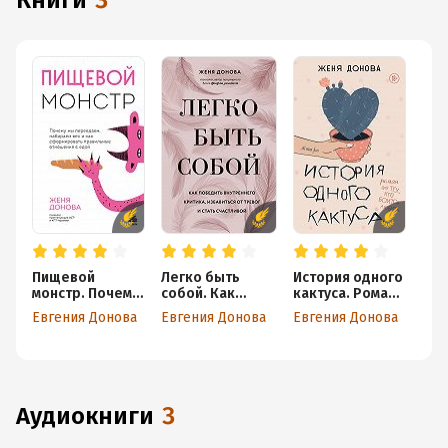
книги
3
Пищевой
Легко быть
История одного
монстр. Почему
собой. Как
кактуса. Роман
мы переедаем,
победить
для тех, кто
Евгения Донова
Евгения Донова
Евгения Донова
набираем вес и
внутреннего
боится любить
как
критика,
сформировать
избавиться от
правильные
тревог и стать
отношения с
счастливой
едой
аудиокниги
3