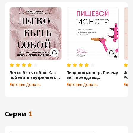
Легко быть собой. Как
Пищевой монстр. Почему
Исто
победить внутреннего
мы переедаем,
Рома
критика, избавиться от
набираем вес и как
боит
Евгения Донова
Евгения Донова
Евге
тревог и стать
сформировать
счастливой
правильные отношения с
едой
Серии
1