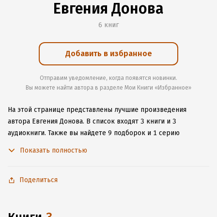
Евгения Донова
6 книг
Добавить в избранное
Отправим уведомление, когда появятся новинки.
Вы можете найти автора в разделе Мои Книги «Избранное»
На этой странице представлены лучшие произведения
автора Евгения Донова.
В список входят 3 книги и 3
аудиокниги.
Также вы найдете 9 подборок и 1 серию
с книгами автора.
Изучите более 127 отзывов о творчестве
Показать полностью
автора и начните читать или слушать книги Евгения Донова
онлайн прямо на сайте, установите наше удобное
приложение для iOS или Android, чтобы не расставаться
Поделиться
с любимыми произведениями даже без подключения
к интернету.