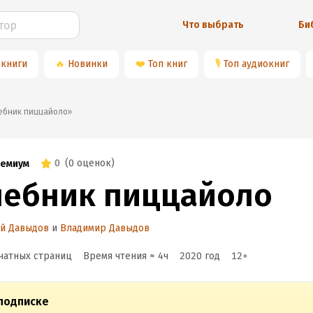
Что выбрать
Би
 книги
🔥
Новинки
❤️
Топ книг
🎙
Топ аудиокниг
«Учебник пиццайоло»
0
(
0 оценок
)
емиум
чебник пиццайоло
ий Давыдов
и
Владимир Давыдов
чатных страниц
Время чтения ≈
4
ч
2020
год
12
+
подписке