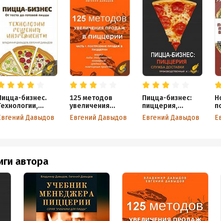
Пицца-бизнес.
125 методов
Пицца-бизнес:
Н
Технологии,
увеличения
пиццерия,
п
решения,
продаж в
служба доставки,
п
Евгений Давыдов
Евгений Давыдов
Евгений Давыдов
Е
ингредиенты
пиццерии. Часть
производственн
п
1. Построение
ый комплекс
ч
продаж в
в
пиццерии
к
(
иги автора