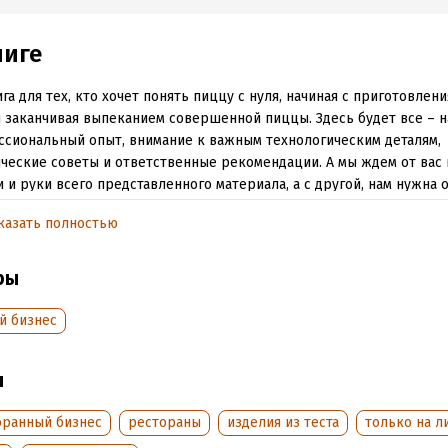
ниге
ига для тех, кто хочет понять пиццу с нуля, начиная с приготовлен
и заканчивая выпеканием совершенной пиццы. Здесь будет все – 
сиональный опыт, внимание к важным технологическим деталям,
ческие советы и ответственные рекомендации. А мы ждем от вас
и и руки всего представленного материала, а с другой, нам нужна 
 то есть, оценка этого учебника. Хороший или плохой? Понятный и
казать полностью
ый или так себе? Заинтересованные ответы на эти вопросы дадут
ленный вектор движения дальнейшей работе – написанию новых 
ры
обная информация
й бизнес
аписания:
10 декабря 2020
ISBN (EAN):
9785532994164
:
233673
Время на чтение:
4
ч.
ы
дания:
2020
оступления:
оранный бизнес
21 декабря 2020
рестораны
изделия из теста
только на л