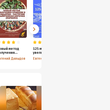
овый метод
125 методов
олучения
увеличения
рибыли в
продаж в
вгений Давыдов
Евгений Давыдов
иццерии –
пиццерии. Часть
астично
2.
ыпеченная
Маркетинговые
орочка
инструменты
парбейк)