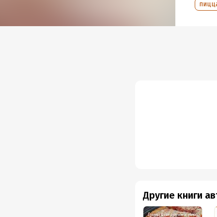
пицц
Другие книги а