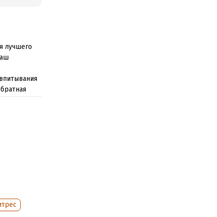
ия лучшего
наш
 впитывания
обратная
ли не очень?
книг.
итрес