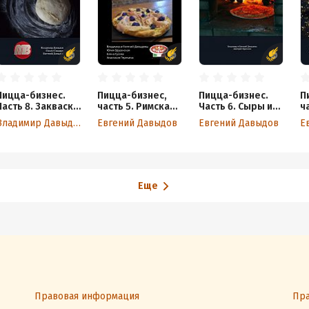
Пицца-бизнес.
Пицца-бизнес,
Пицца-бизнес.
П
Часть 8. Закваска
часть 5. Римская
Часть 6. Сыры и
ч
– секретное
пицца: тесто пала
топпинги
р
Владимир Давыдов
Евгений Давыдов
Евгений Давыдов
Е
оружие лучшего
и телия. Пиццетта
д
теста для пиццы
У
п
в
Еще
Правовая информация
Пра