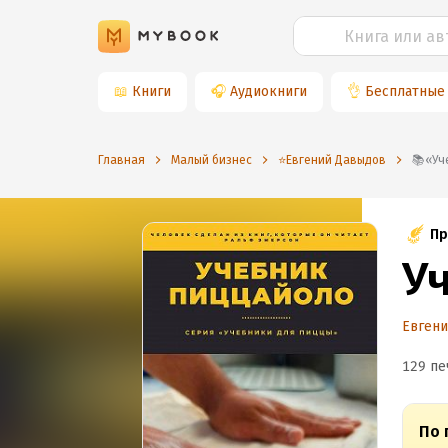
📖
Книги
🎧
Аудиокниги
👌
Бесплатные
Главная
Малый бизнес
⭐️Евгений Давыдов
📚
Пр
У
Евген
129 пе
По 