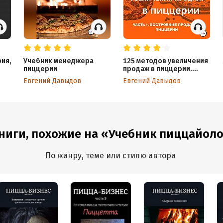
ия,
Учебник менеджера
125 методов увеличения
пиццерии
продаж в пиццерии.
Часть 1. Построение
Евгений Давыдов
Евгений Давыдов
продаж в пиццерии
ниги, похожие на «Учебник пиццайол
По жанру, теме или стилю автора