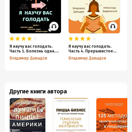
Я научу вас голодать.
Я научу вас голодать.
Пи
Часть 1. Болезнь одна.
Часть 4. Прерывистое
сл
Причина одна. Лечение
голодание для женщин
п
Владимир Давыдов
Владимир Давыдов
Вл
одно
старше 50 лет
к
Другие книги автора