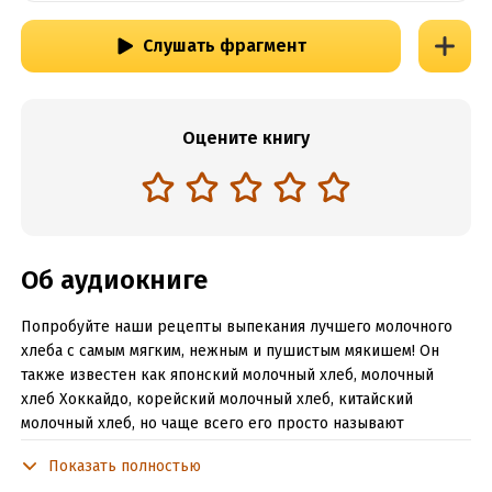
Слушать фрагмент
Оцените книгу
Об аудиокниге
Попробуйте наши рецепты выпекания лучшего молочного
хлеба с самым мягким, нежным и пушистым мякишем! Он
также известен как японский молочный хлеб, молочный
хлеб Хоккайдо, корейский молочный хлеб, китайский
молочный хлеб, но чаще всего его просто называют
шокупан, что переводится как «есть хлеб». В книге
Показать полностью
представлены рецепты приготовления теста с внесением