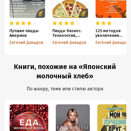
Лучшие пиццы
Пицца-бизнес.
125 методов
Америки
Технологии,
увеличения
решения,
продаж в
Евгений Давыдов
Евгений Давыдов
Евгений Давыдов
ингредиенты
пиццерии. Часть
1. Построение
продаж в
пиццерии
Книги, похожие на «Японский
молочный хлеб»
По жанру, теме или стилю автора