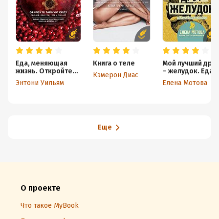
Еда, меняющая
Книга о теле
Мой лучший друг
жизнь. Откройте
– желудок. Еда
Кэмерон Диас
тайную силу
для умных
Энтони Уильям
Елена Мотова
овощей, фруктов,
людей
трав и специй
Еще
О проекте
Что такое MyBook