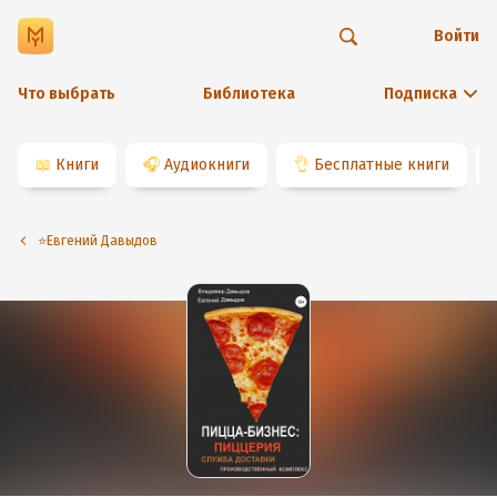
Войти
Что выбрать
Библиотека
Подписка
📖
Книги
🎧
Аудиокниги
👌
Бесплатные книги
⭐️Евгений Давыдов