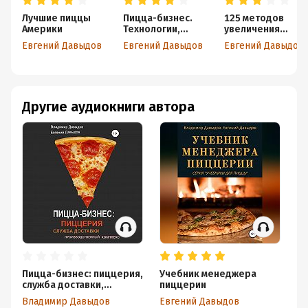
Лучшие пиццы
Пицца-бизнес.
125 методов
Америки
Технологии,
увеличения
решения,
продаж в
Евгений Давыдов
Евгений Давыдов
Евгений Давыдов
ингредиенты
пиццерии. Часть
1. Построение
продаж в
пиццерии
Другие аудиокниги автора
Пицца-бизнес: пиццерия,
Учебник менеджера
12
служба доставки,
пиццерии
пр
производственный
Ча
Владимир Давыдов
Евгений Давыдов
Ев
комплекс
пр