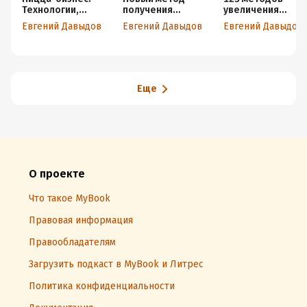
Технологии,
получения
увеличения
решения,
прибыли в
продаж в
Евгений Давыдов
Евгений Давыдов
Евгений Давыдов
ингредиенты
пиццерии –
пиццерии. Часть
частично
2.
выпеченная
Маркетинговые
корочка
инструменты
(парбейк)
Еще
О проекте
Что такое MyBook
Правовая информация
Правообладателям
Загрузить подкаст в MyBook и Литрес
Политика конфиденциальности