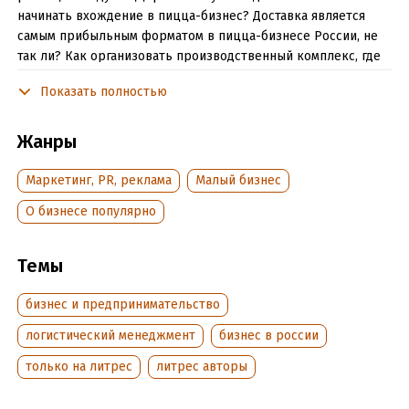
начинать вхождение в пицца-бизнес? Доставка является
самым прибыльным форматом в пицца-бизнесе России, не
так ли? Как организовать производственный комплекс, где
будет изготавливаться тесто для Ваших пиццерий?
Показать полностью
Детальные ответы на эти и другие вопросы - в новой книге
Владимира и Евгения Давыдова, специалистов по пицца-
бизнесу, авторов книги "Пицца-бизнес. От теста до готовой
Жанры
пиццы. Технологии, решения, ингредиенты".
Маркетинг, PR, реклама
Малый бизнес
Подробная информация
О бизнесе популярно
Дата написания:
1 января 2018
Темы
Объем:
400035
Год издания:
2021
бизнес и предпринимательство
Дата поступления:
8 февраля 2019
логистический менеджмент
бизнес в россии
ISBN (EAN):
9785532108516
Время на чтение:
6
ч.
только на литрес
литрес авторы