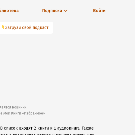
блиотека
Подписка
Войти
🎙
Загрузи свой подкаст
явятся новинки.
ле Мои Книги «Избранное»
В список входят 2 книги и 1 аудиокнига.
Также