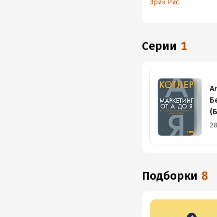
Эрик Рис
идей и выбора бизн
модели
Серии
1
А
Б
(
28
Подборки
8