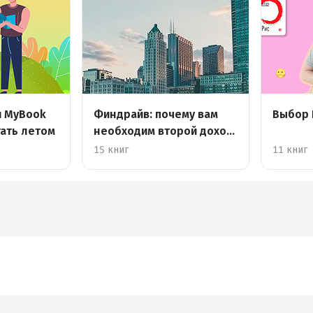
и MyBook
Финдрайв: почему вам
Выбор 
тать летом
необходим второй доход
и как его получить
15 книг
11 книг