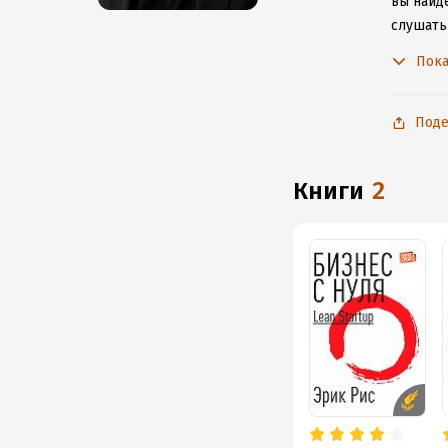
вы найде
слушать
не расс
Пока
Поде
книги
2