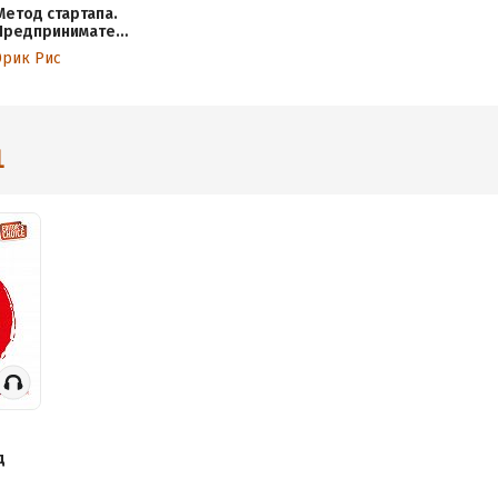
Метод стартапа.
Предпринимател
ьские принципы
Эрик Рис
управления для
долгосрочного
роста компании
1
д
ания