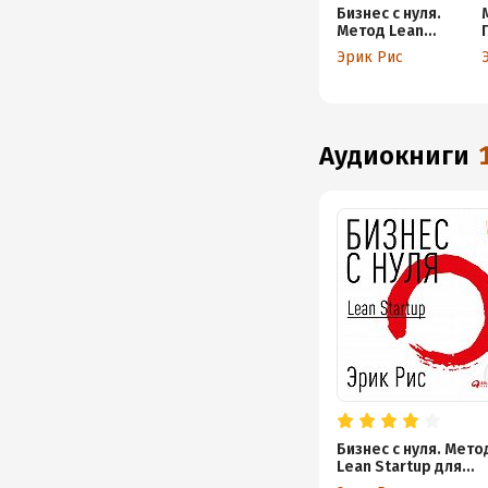
Бизнес с нуля.
Метод Lean
Startup для
Эрик Рис
быстрого
тестирования
идей и выбора
бизнес-модели
аудиокниги
Бизнес с нуля. Мето
Lean Startup для
быстрого тестиров