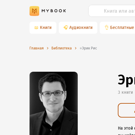
📖
Книги
🎧
Аудиокниги
👌
Бесплатные
Главная
Библиотека
⭐️Эрик Рис
Эр
3 книги
На этой