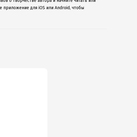
вов о творчестве автора и начните читать или
е приложение для iOS или Android, чтобы
ернету.