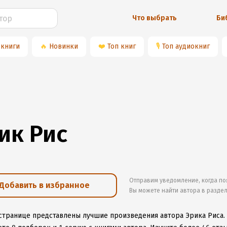
Что выбрать
Би
 книги
🔥
Новинки
❤️
Топ книг
🎙
Топ аудиокниг
ик Рис
Отправим уведомление, когда по
Добавить в избранное
Вы можете найти автора в разде
 странице представлены лучшие произведения автора Эрика Риса.