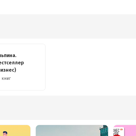
ес-
льпина.
естселлер
Бизнес)
 книг