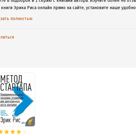
те 8 подборок и 1 серию с книгами автора.
Изучите более 46 отзы
 книги Эрика Риса онлайн прямо на сайте, установите наше удобно
таваться с любимыми произведениями даже без подключения к инт
зать полностью
литься