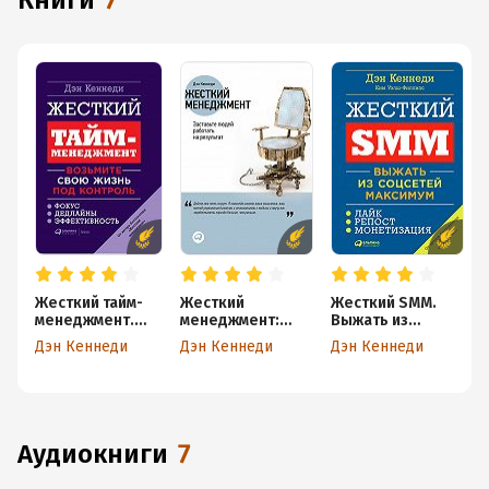
книги
7
Жесткий тайм-
Жесткий
Жесткий SMM.
менеджмент.
менеджмент:
Выжать из
Возьмите свою
Заставьте людей
соцсетей
Дэн Кеннеди
Дэн Кеннеди
Дэн Кеннеди
жизнь под
работать на
максимум
контроль
результат
аудиокниги
7