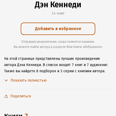
Дэн Кеннеди
14 книг
Добавить в избранное
Отправим уведомление, когда появятся новинки.
Вы можете найти автора в разделе Мои Книги «Избранное»
На этой странице представлены лучшие произведения
автора Дэна Кеннеди.
В список входят 7 книг и 7 аудиокниг.
Также вы найдете 8 подборок и 3 серии с книгами автора.
Изучите более 209 отзывов о творчестве автора и начните
Показать полностью
читать или слушать книги Дэна Кеннеди онлайн прямо
на сайте, установите наше удобное приложение для iOS или
Android, чтобы не расставаться с любимыми произведениями
Поделиться
даже без подключения к интернету.