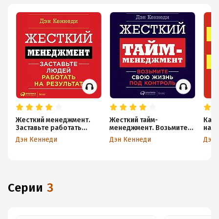
Жесткий менеджмент.
Жесткий тайм-
Как 
Заставьте работать
менеджмент. Возьмите
нару
людей на результат
свою жизнь под
Дэн Кеннеди
Дэн Кеннеди
Дэн 
контроль
Серии
3