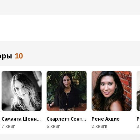
торы
10
Саманта Шеннон
Скарлетт Сент-Клэр
Рене Ахдие
Р
7 книг
6 книг
2 книги
3