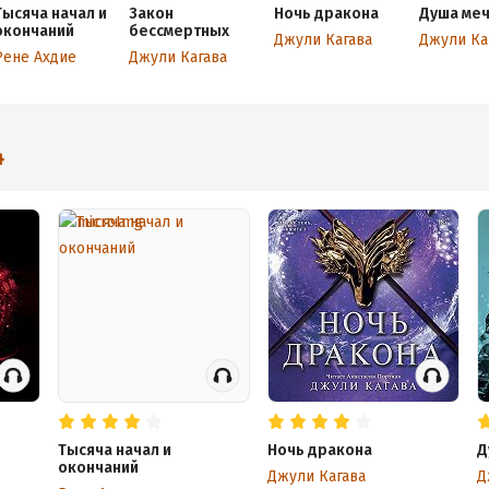
Тысяча начал и
Закон
Ночь дракона
Душа ме
окончаний
бессмертных
Джули Кагава
Джули Ка
Рене Ахдие
Джули Кагава
4
Тысяча начал и
Ночь дракона
Д
окончаний
Джули Кагава
Д