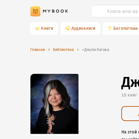
📖
Книги
🎧
Аудиокниги
👌
Бесплатные
Главная
Библиотека
⭐️Джули Кагава
Дж
10 книг
На этой