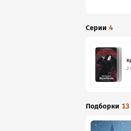
Серии
4
К
2 
Подборки
13