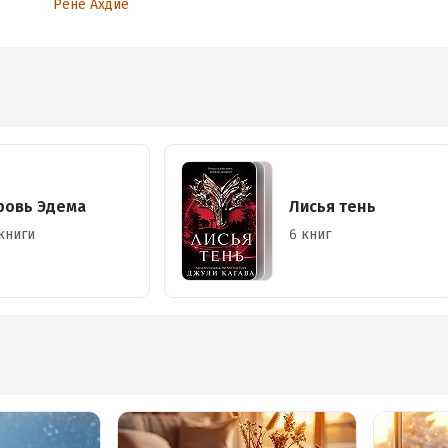
Рене Ахдие
ровь Эдема
Лисья тень
книги
6 книг