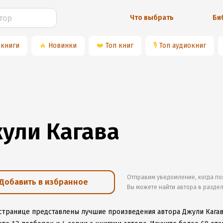
Что выбрать
Би
 книги
🔥
Новинки
❤️
Топ книг
🎙
Топ аудиокниг
ули Кагава
Отправим уведомление, когда по
Добавить в избранное
Вы можете найти автора в разде
 странице представлены лучшие произведения автора Джули Кага