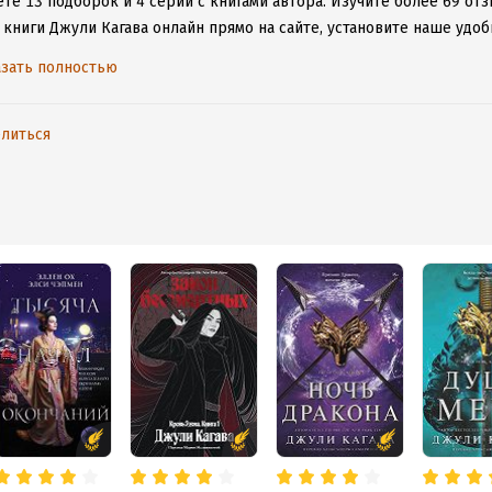
те 13 подборок и 4 серии с книгами автора.
Изучите более 69 отз
 книги Джули Кагава онлайн прямо на сайте, установите наше удоб
таваться с любимыми произведениями даже без подключения к инт
зать полностью
литься