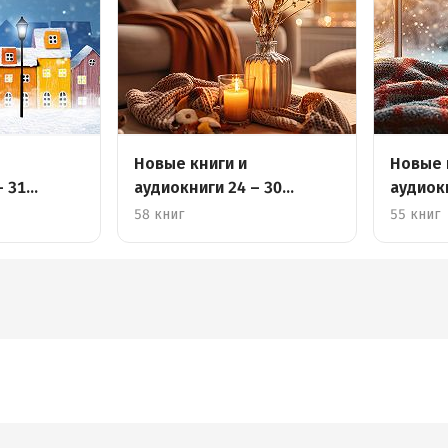
Новые книги и
Новые 
– 31
аудиокниги 24 – 30
аудиокн
ноября
декабр
58 книг
55 книг