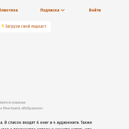
блиотека
Подписка
Войти
🎙
Загрузи свой подкаст
явятся новинки.
ле Мои Книги «Избранное»
ва.
В список входят 6 книг и 4 аудиокниги.
Также