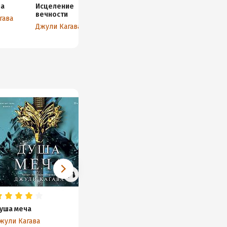
ча
Исцеление
вечности
гава
Джули Кагава
уша меча
жули Кагава