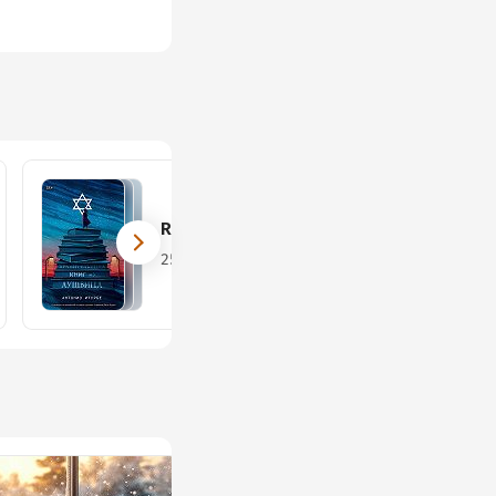
REBEL
25 книг