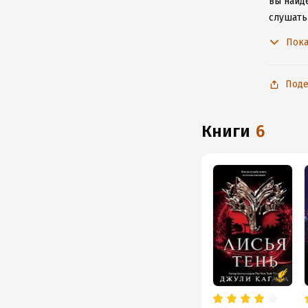
вы найде
слушать
не расс
Пока
Поде
книги
6