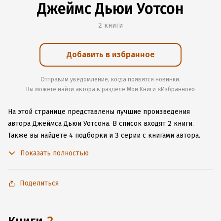
Джеймс Дьюи Уотсон
2 книги
Добавить в избранное
Отправим уведомление, когда появятся новинки.
Вы можете найти автора в разделе Мои Книги «Избранное»
На этой странице представлены лучшие произведения
автора Джеймса Дьюи Уотсона.
В список входят 2 книги.
Также вы найдете 4 подборки и 3 серии с книгами автора.
Изучите более 10 отзывов о творчестве автора и начните
Показать полностью
читать или слушать книги Джеймса Дьюи Уотсона онлайн
прямо на сайте, установите наше удобное приложение для
iOS или Android, чтобы не расставаться с любимыми
Поделиться
произведениями даже без подключения к интернету.