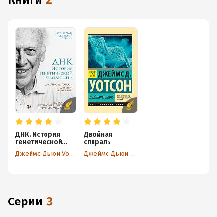
книги
2
ДНК. История
Двойная
генетической
спираль
революции
Джеймс Дьюи Уотсон
Джеймс Дьюи Уотсон
Серии
3