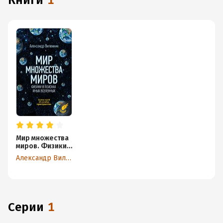
книги
1
Мир множества
миров. Физики в
поисках иных
Александр Виленкин
вселенных
Серии
1