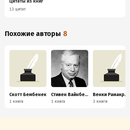
Цитаты из книг
13 цитат
Похожие авторы
8
Скотт Бембенек
Стивен Вайнберг
Венки Рамакришнан
1 книга
1 книга
3 книги