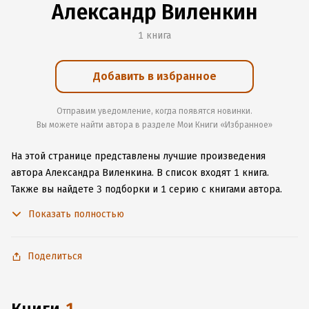
Александр Виленкин
1 книга
Добавить в избранное
Отправим уведомление, когда появятся новинки.
Вы можете найти автора в разделе Мои Книги «Избранное»
На этой странице представлены лучшие произведения
автора Александра Виленкина.
В список входят 1 книга.
Также вы найдете 3 подборки и 1 серию с книгами автора.
Изучите более 5 отзывов о творчестве автора и начните
Показать полностью
читать или слушать книги Александра Виленкина онлайн
прямо на сайте, установите наше удобное приложение для
iOS или Android, чтобы не расставаться с любимыми
Поделиться
произведениями даже без подключения к интернету.