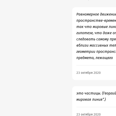
Число гугол, например
сложность. Ведь то, ч
необъятное, но можно 
Равномерное движени
Виленкин, все открыти
пространстве-времен
нащупанное основание
так что мировые лин
опытах и наблюдениях.
гипотезе, что даже 
подростков, буквальн
следовать самому пря
также, в этой книге о
вблизи массивных тел
термины и философски
геометрии пространс
которые можно легко п
предмета, лежащего
Здесь не только расск
открытий в области к
23 октября 2020
традиции, доступные 
чужды. Например, Алан
отметил, что «это уни
это частицы. (Георги
Глядя на звездное неб
мировая линия”.)
область Вселенной сей
возможностей попытать
незрелыми, даже не до
23 октября 2020