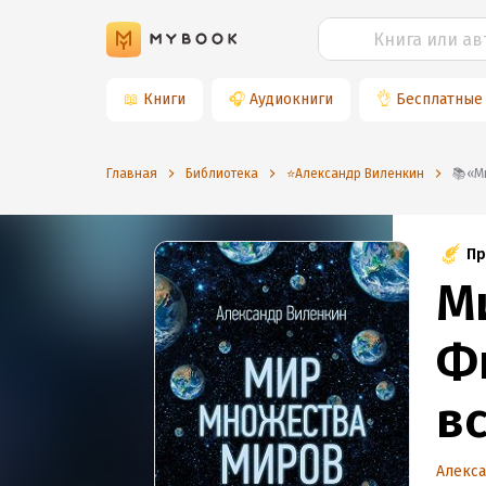
📖
Книги
🎧
Аудиокниги
👌
Бесплатные
Главная
Библиотека
⭐️Александр Виленкин

Пр
М
Ф
в
Алекс