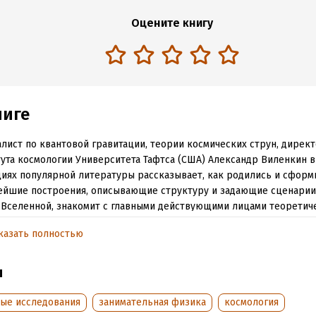
Оцените книгу
ниге
лист по квантовой гравитации, теории космических струн, дирек
ута космологии Университета Тафтса (США) Александр Виленкин 
иях популярной литературы рассказывает, как родились и сфор
ейшие построения, описывающие структуру и задающие сценари
Вселенной, знакомит с главными действующими лицами теоретич
 XX и XXI веков. Эта книга, впрочем, имеет отношение не только к
казать полностью
же к космологической философии. Творческий подход к физическ
нтам приводит автора к мысли, что наша Вселенная – один из мно
 существующих параллельно друг с другом. Эту идею – идею мул
ы
зя ни доказать, ни опровергнуть при помощи наблюдений, но ее
альность и элегантность сделали ее одинаково привлекательной 
ные исследования
занимательная физика
космология
ых физиков, и в той же мере для писателей-фантастов.