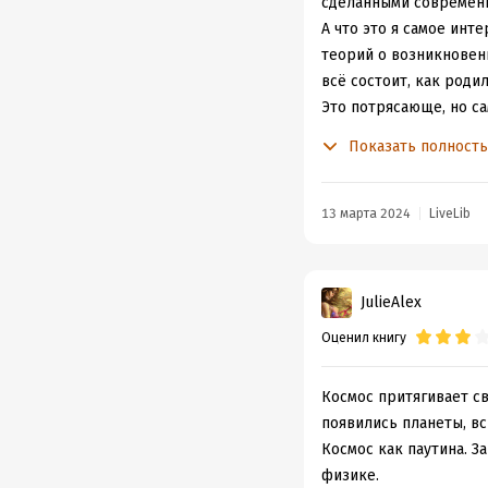
сделанными современ
А что это я самое инт
теорий о возникновени
всё состоит, как роди
Это потрясающе, но с
огромное влияние на 
Показать полност
струн Александр Вилен
существующих одновре
создать теорию, но д
13 марта 2024
LiveLib
описанные здесь эксп
пути. Фантасты теперь
научную теорию. Я сер
JulieAlex
«Мир множества миров
Оценил книгу
профессору всемирную
Согласно его теории л
случилась где-то во В
Космос притягивает св
совершенно не похожи
появились планеты, в
существование бескон
Космос как паутина. З
Мультивселенной. Но е
физике.