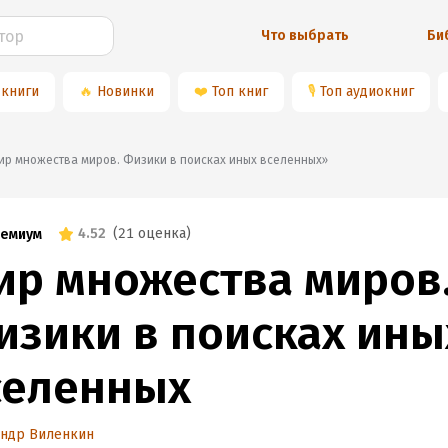
Что выбрать
Би
 книги
🔥
Новинки
❤️
Топ книг
🎙
Топ аудиокниг
«Мир множества миров. Физики в поисках иных вселенных»
4.52
(
21 оценка
)
емиум
ир множества миров
изики в поисках ины
селенных
андр Виленкин