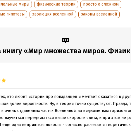
ллельные миры
физические теории
просто о сложном
ные гипотезы
эволюция вселенной
законы вселенной
обная информация
аписания:
1 января 2018
ISBN (EAN):
9785171110130
:
418188
Переводчик:
Александр Серг
дания:
2018
Время на чтение:
6
ч.
 книгу «Мир множества миров. Физики 
оступления:
16 января 2019
ех, кто любит истории про попаданцев и мечтает оказаться в дру
ьшой долей вероятности. Ну, в теории точно существуют. Правда, т
 в очень отдаленных частях Вселенной, за видимым нам горизонтом
но научиться передвигаться выше скорости света, и при этом не р
 ещё одна неприятная новость - согласно расчетам и теоретичес