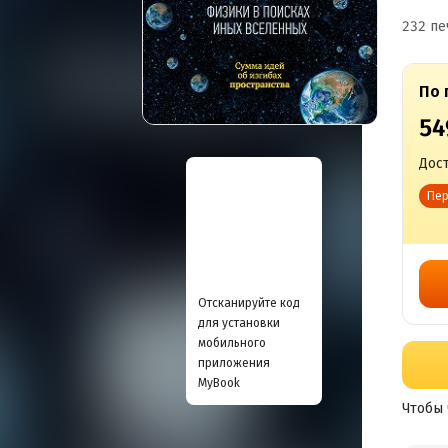
232 пе
По 
54
Дост
Пер
Отсканируйте код
для установки
мобильного
приложения
MyBook
Чтобы 