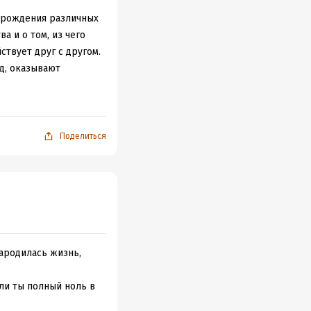
ю рождения различных
а и о том, из чего
ствует друг с другом.
д, оказывают
 теории космических
из множества миров,
им константам помог
 Однако многие
Поделиться
то ученые на верном
меют в основе
скромному
азалась, уже
участков Вселенной
зародилась жизнь,
ютный момент –
исленных мирах
сли ты полный ноль в
сле иных реальностей