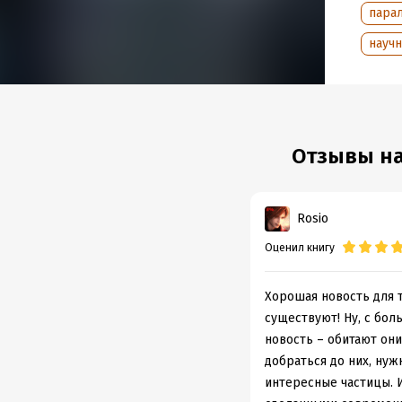
пара
науч
Подр
Дата н
Объем
Год из
Отзывы на
Дата п
Rosio
Оценил книгу
Хорошая новость для т
существуют! Ну, с бол
новость – обитают они
добраться до них, нуж
интересные частицы. И