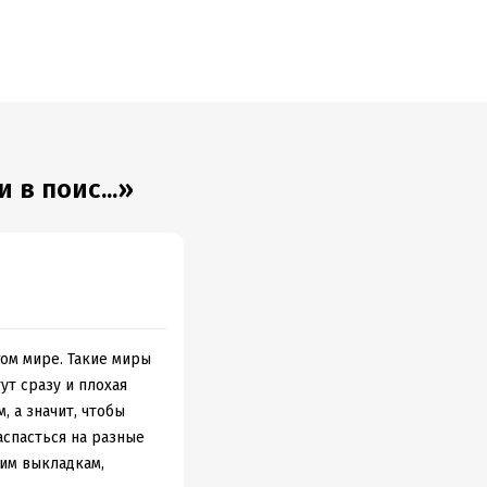
еев
в поис...»
гом мире. Такие миры
ут сразу и плохая
, а значит, чтобы
аспасться на разные
ким выкладкам,