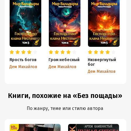
Ярость богов
Гром небесный
Низвергнутый
К
бог
н
Дем Михайлов
Дем Михайлов
Дем Михайлов
Д
Книги, похожие на «Без пощады»
По жанру, теме или стилю автора