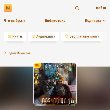
Войти
Что выбрать
Библиотека
Подписка
📖
Книги
🎧
Аудиокниги
👌
Бесплатные книги
⭐️Дем Михайлов