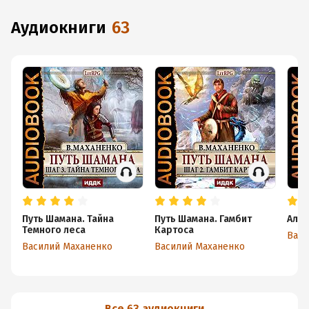
аудиокниги
63
Путь Шамана. Тайна
Путь Шамана. Гамбит
Алхи
Темного леса
Картоса
Васи
Василий Маханенко
Василий Маханенко
Все 63 аудиокниги