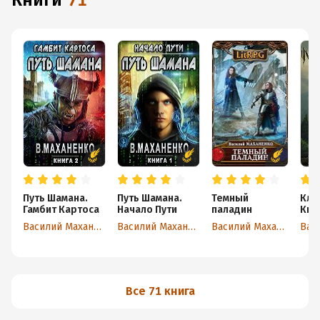
книги
71
Путь Шамана.
Путь Шамана.
Темный
Кла
Гамбит Картоса
Начало Пути
паладин
Книг
Мед
Василий Маханенко
Василий Маханенко
Василий Маханенко
Все 71 книга