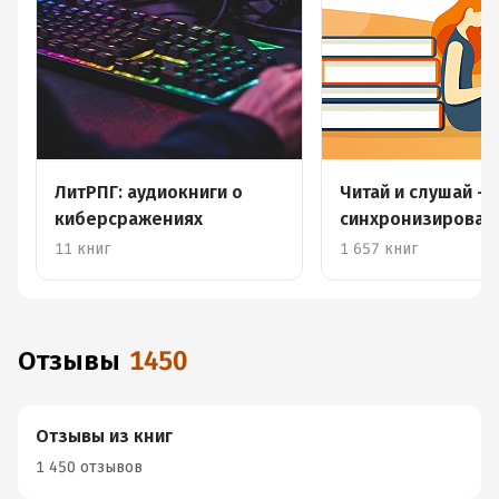
ЛитРПГ: аудиокниги о
Читай и слушай –
киберсражениях
синхронизирова
книги
11 книг
1 657 книг
Отзывы
1450
Отзывы из книг
1 450 отзывов