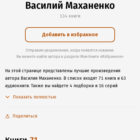
Василий Маханенко
134 книги
Добавить в избранное
Отправим уведомление, когда появятся новинки.
Вы можете найти автора в разделе Мои Книги «Избранное»
На этой странице представлены лучшие произведения
автора Василия Маханенко.
В список входят 71 книга и 63
аудиокниги.
Также вы найдете 4 подборки и 16 серий
с книгами автора.
Изучите более 1 450 отзывов о творчестве
Показать полностью
автора и начните читать или слушать книги Василия
Маханенко онлайн прямо на сайте, установите наше удобное
приложение для iOS или Android, чтобы не расставаться
Поделиться
с любимыми произведениями даже без подключения
к интернету.