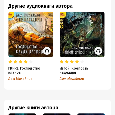
Другие аудиокниги автора
ГКН-1. Господство
Изгой. Крепость
Из
кланов
надежды
Де
Дем Михайлов
Дем Михайлов
Другие книги автора