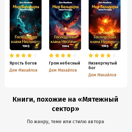
Ярость богов
Гром небесный
Низвергнутый
К
бог
н
Дем Михайлов
Дем Михайлов
Дем Михайлов
Д
Книги, похожие на «Мятежный
сектор»
По жанру, теме или стилю автора