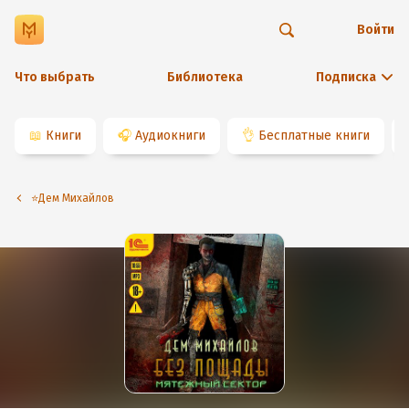
Войти
Что выбрать
Библиотека
Подписка
📖
Книги
🎧
Аудиокниги
👌
Бесплатные книги
⭐️Дем Михайлов