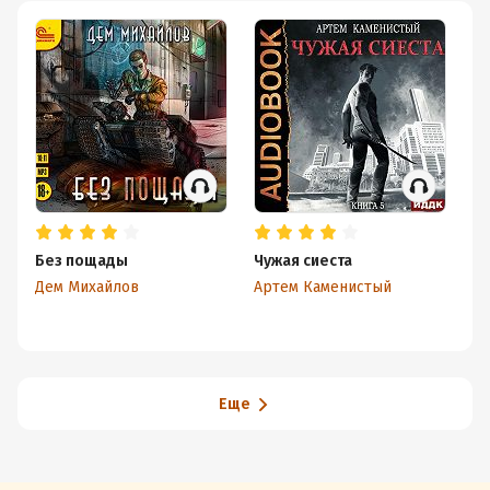
Без пощады
Чужая сиеста
Ко
ть
Дем Михайлов
Артем Каменистый
Де
Еще