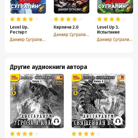
Level Up.
Кирпичи 2.0
Level Up 3.
Рестарт
Испытание
Данияр Сугралинов
Данияр Сугралинов
Данияр Сугралинов
Другие аудиокниги автора