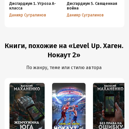
Дисгардиум 1. Угроза А-
Дисгардиум 5. Священная
Ди
класса
война
Да
Данияр Сугралинов
Данияр Сугралинов
Книги, похожие на «Level Up. Хаген.
Нокаут 2»
По жанру, теме или стилю автора