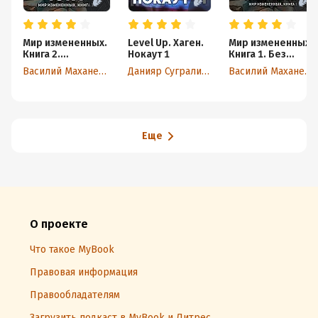
Мир измененных.
Level Up. Хаген.
Мир измененных.
Книга 2.
Нокаут 1
Книга 1. Без
Жемчужина юга
права на ошибку
Василий Маханенко
Данияр Сугралинов
Василий Маханенко
Еще
О проекте
Что такое MyBook
Правовая информация
Правообладателям
Загрузить подкаст в MyBook и Литрес