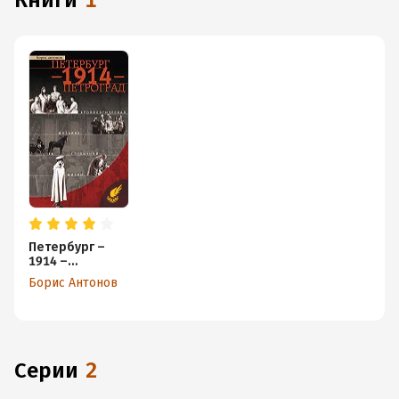
книги
1
Петербург –
1914 –
Петроград.
Борис Антонов
Хронологическ
ая мозаика
столичной
жизни
Серии
2