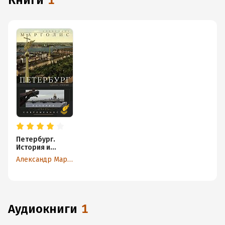
книги
1
Петербург.
История и
современность.
Александр Марголис
Избранные
очерки
аудиокниги
1