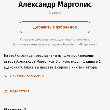
Александр Марголис
2 книги
Добавить в избранное
Отправим уведомление, когда появятся новинки.
Вы можете найти автора в разделе Мои Книги «Избранное»
На этой странице представлены лучшие произведения
автора Александра Марголиса.
В список входят 1 книга и 1
аудиокнига.
Также вы найдете 1 серию с книгами автора.
Изучите более 1 отзыв о творчестве автора и начните читать
Показать полностью
или слушать книги Александра Марголиса онлайн прямо
на сайте, установите наше удобное приложение для iOS или
Android, чтобы не расставаться с любимыми произведениями
Поделиться
даже без подключения к интернету.