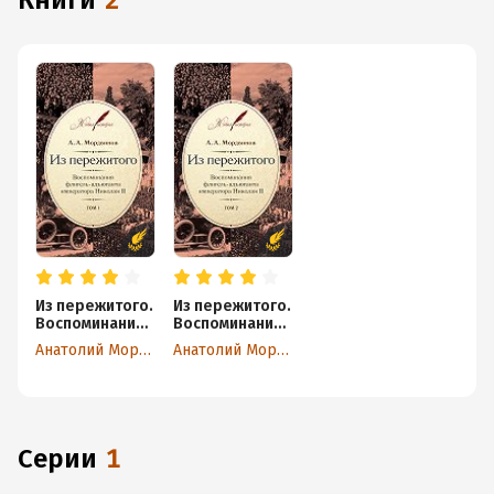
книги
2
Из пережитого.
Из пережитого.
Воспоминания
Воспоминания
флигель-
флигель-
Анатолий Мордвинов
Анатолий Мордвинов
адъютанта
адъютанта
императора
императора
Николая II. Том
Николая II. Том
1
2
Серии
1