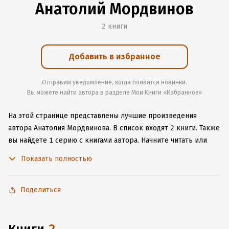
Анатолий Мордвинов
2 книги
Добавить в избранное
Отправим уведомление, когда появятся новинки.
Вы можете найти автора в разделе Мои Книги «Избранное»
На этой странице представлены лучшие произведения
автора Анатолия Мордвинова.
В список входят 2 книги.
Также
вы найдете 1 серию с книгами автора.
Начните читать или
слушать книги Анатолия Мордвинова онлайн прямо на сайте,
Показать полностью
установите наше удобное приложение для iOS или Android,
чтобы не расставаться с любимыми произведениями даже
без подключения к интернету.
Поделиться