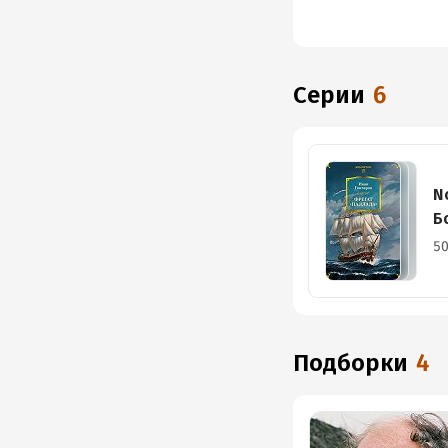
Серии
6
N
Б
50
Подборки
4