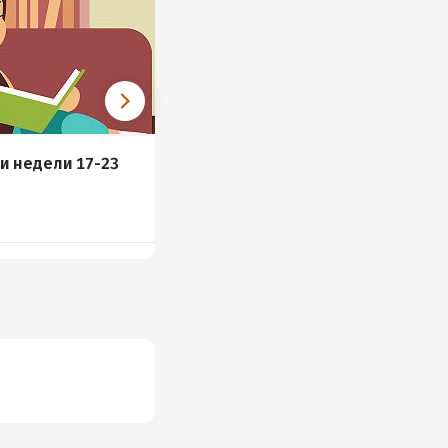
и недели 17-23
Что читал Карл
Лагерфельд
и
6 книг