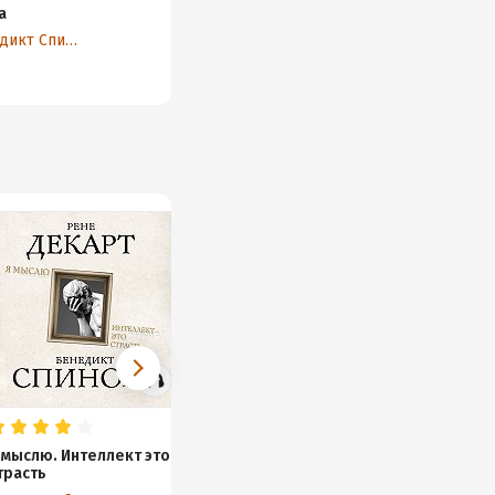
а
Бенедикт Спиноза
 мыслю. Интеллект это
Алгебра любви. Разум
трасть
поверяет чувства