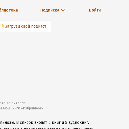
блиотека
Подписка
Войти
🎙
Загрузи свой подкаст
явятся новинки.
ле Мои Книги «Избранное»
Спинозы.
В список входят 5 книг и 5 аудиокниг.