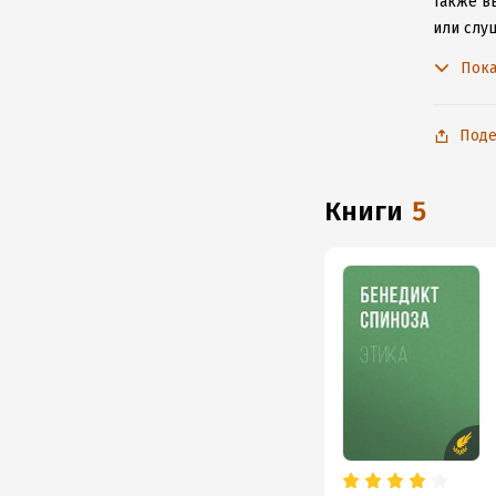
Также вы
или слу
чтобы н
Пока
Поде
книги
5