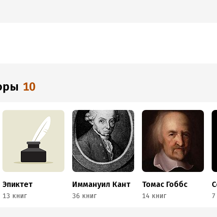
торы
10
Эпиктет
Иммануил Кант
Томас Гоббс
С
13 книг
36 книг
14 книг
7