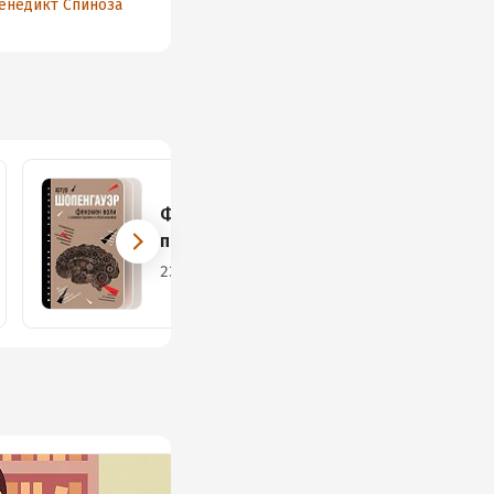
енедикт Спиноза
Бенедикт Спиноза
Философия на
пальцах
23 книги