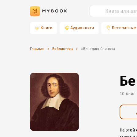
📖
Книги
🎧
Аудиокниги
👌
Бесплатные
Главная
Библиотека
⭐️Бенедикт Спиноза
Бе
10 книг
На этой