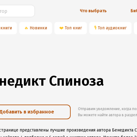
Что выбрать
Би
 книги
🔥
Новинки
❤️
Топ книг
🎙
Топ аудиокниг
недикт Спиноза
Отправим уведомление, когда по
Добавить в избранное
Вы можете найти автора в разде
 странице представлены лучшие произведения автора Бенедикта 