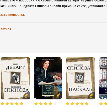
 найдете 4 подборки и 6 серий с книгами автора.
Изучите более 2
шать книги Бенедикта Спинозы онлайн прямо на сайте, установите 
е расставаться с любимыми произведениями даже без подключения
зать полностью
литься