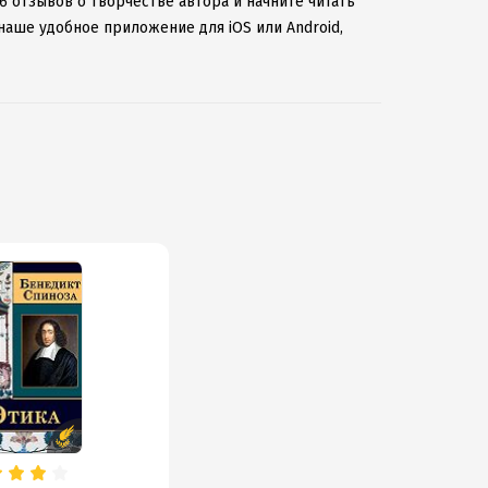
6 отзывов о творчестве автора и начните читать
наше удобное приложение для iOS или Android,
 к интернету.