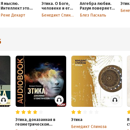
Я мыслю.
Этика. О Боге,
Алгебра любви.
Этик
Интеллект это
человеке и его
Разум поверяет
страсть
счастье
чувства
Рене Декарт
Бенедикт Спиноза
Блез Паскаль
5
Этика, доказанная в
Этика
Я
геометрическом
с
Бенедикт Спиноза
порядке