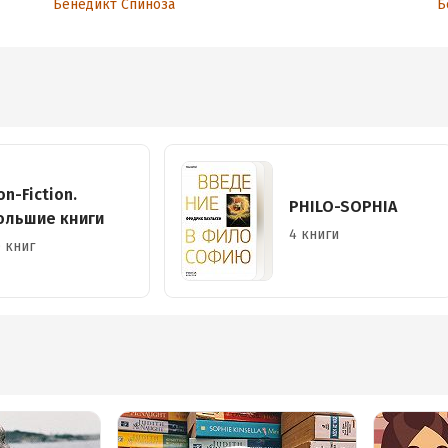
Бенедикт Спиноза
Б
on-Fiction.
PHILO-SOPHIA
ольшие книги
4 книги
 книг