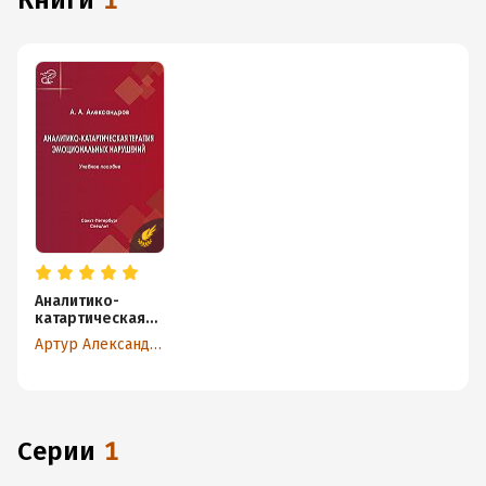
книги
1
Аналитико-
катартическая
терапия
Артур Александров
эмоциональных
нарушений
Серии
1