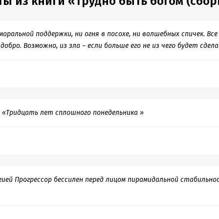
ты из книги «Трудно быть богом (сбор
моральной поддержки, ни огня в посохе, ни волшебных спичек. Вс
 добро. Возможно, из зла – если больше его не из чего будет сдела
ва «Тридцать лет сплошного понедельника »
ией Прогрессор бессилен перед лицом пирамидальной стабильн