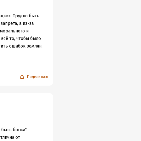
! :)
ацких. Трудно быть
запрета, а из-за
 морального и
 всё то, чтобы было
стить ошибок землян.
и, а им, богам,
 короткую жизнь. И
, думать, или
Поделиться
 повесть учит
 быть богом".
тлична от