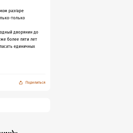
мом разгаре
олько-только
родный дворянин до
уже более пяти лет
спасать единичных
 всю бессмысленность
иков. И его Добро
чность Антона.
. И ход истории не
Поделиться