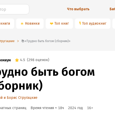
Что выбрать
Би
 книги
🔥
Новинки
❤️
Топ книг
🎙
Топ аудиокниг
Стругацкие
📚«Трудно быть богом (сборник)»
4.5
(
298 оценок
)
емиум
рудно быть богом
сборник)
й и Борис Стругацкие
чатных страниц
Время чтения ≈
18
ч
2024
год
16
+