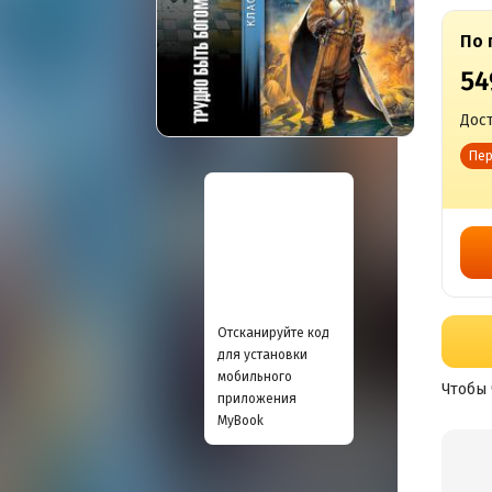
По 
54
Дост
Пер
Отсканируйте код
для установки
мобильного
Чтобы 
приложения
MyBook