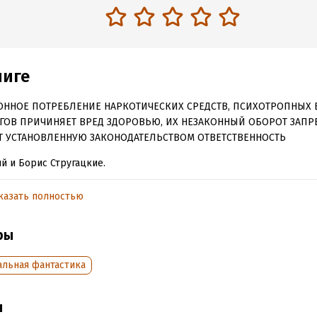
ниге
ОННОЕ ПОТРЕБЛЕНИЕ НАРКОТИЧЕСКИХ СРЕДСТВ, ПСИХОТРОПНЫХ 
ГОВ ПРИЧИНЯЕТ ВРЕД ЗДОРОВЬЮ, ИХ НЕЗАКОННЫЙ ОБОРОТ ЗАПР
Т УСТАНОВЛЕННУЮ ЗАКОНОДАТЕЛЬСТВОМ ОТВЕТСТВЕННОСТЬ
й и Борис Стругацкие.
ки отечественной фантастики. Добавить нечего. И НЕ НАДО!
казать полностью
 том включены произведения:
ры
о быть богом»,
ельник начинается в субботу»,
альная фантастика
к на обочине»,
ы
ллиард лет до конца света».