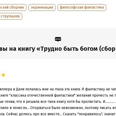
рский сборник
экранизации
философская фантастика
обная информация
 стругацких
:
1276874
ISBN (EAN):
9785170183654
дания:
2024
Время на чтение:
18
ч.
оступления:
4 октября 2023
вы на книгу «Трудно быть богом (сбор
ллера и Дали попалась мне на глаза эта книга. Я фантастику не ч
ниге "классика отечественной фантастики" желания прочесть не п
гении, что я решила все-таки книгу хотя бы пролистать. И............
тлило и понесло... Оторваться было невозможно, поэтому писать в
ла. Сейчас делюсь про все вместе... Сказать "понравилось", значи