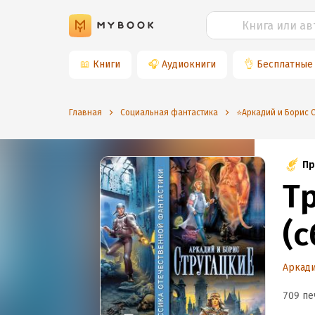
📖
Книги
🎧
Аудиокниги
👌
Бесплатные
Главная
Социальная фантастика
⭐️Аркадий и Борис 
Пр
Т
(
Аркади
709 пе