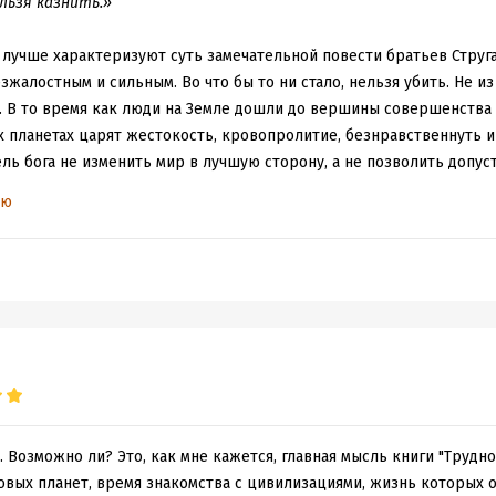
ачно, что хочется еще и еще новых встреч...
льзя казнить.»
той книги было куплено собарние сочинений авторов в 12ти томах!!
 лучше характеризуют суть замечательной повести братьев Струг
зжалостным и сильным. Во что бы то ни стало, нельзя убить. Не из 
а. В то время как люди на Земле дошли до вершины совершенства
х планетах царят жестокость, кровопролитие, безнравственнуть и
Цель бога не изменить мир в лучшую сторону, а не позволить допу
-то сделать, когда на их глазах кричат умирающие беззащитные люд
ью
строить резню. Они боги, а боги никогда так низко не опускаются.
 богом» — одно из лучших произведений, прочитанное за мою еще
ведений заставят меня отложить книгу в сторону и думать, думать
мокнуть, как это было при виде смертей близких Румате людей. Эта
ивости, я уверен, не забуду её всю оставшуюся жизнь.
. Возможно ли? Это, как мне кажется, главная мысль книги "Трудно
овых планет, время знакомства с цивилизациями, жизнь которых о