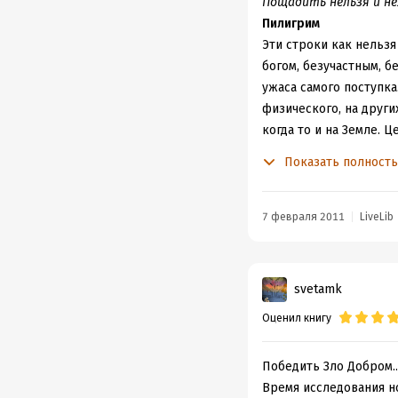
проходит настолько уд
Пощадить нельзя и не
В общем итоге после э
Пилигрим
Эти строки как нельзя
богом, безучастным, бе
ужаса самого поступк
физического, на други
когда то и на Земле. 
Но боги бессильны что
Показать полност
нельзя достать меч и у
Повесть «Трудно быть
быть может мало произ
7 февраля 2011
LiveLib
заставят мои глаза на
гуманности и справедл
svetamk
Оценил книгу
Победить Зло Добром..
Время исследования н