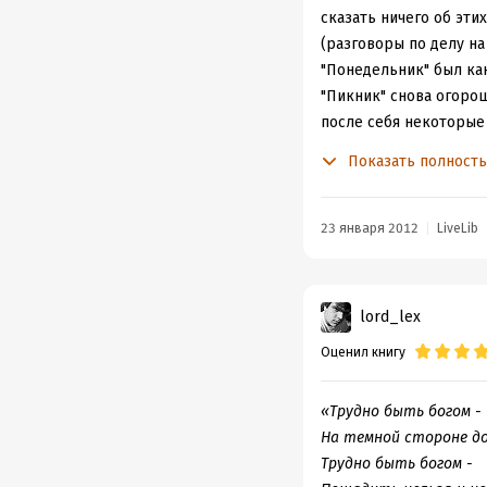
сказать ничего об этих
(разговоры по делу на 
"Понедельник" был как
"Пикник" снова огорош
после себя некоторые 
Наверное, все-таки "тр
Показать полност
после прочтения, что 
другими. Я читала как
никакой не несет, да и
23 января 2012
LiveLib
авторов все равно не 
такая статейка, типа 
что если вы прочли и р
lord_lex
Есть и у них определе
Оценил книгу
На многих форумах ест
темам и направлениям, 
знакомство с авторами 
«Трудно быть богом -
будет. А я думаю, что 
На темной стороне до
Для меня это был тот 
Трудно быть богом -