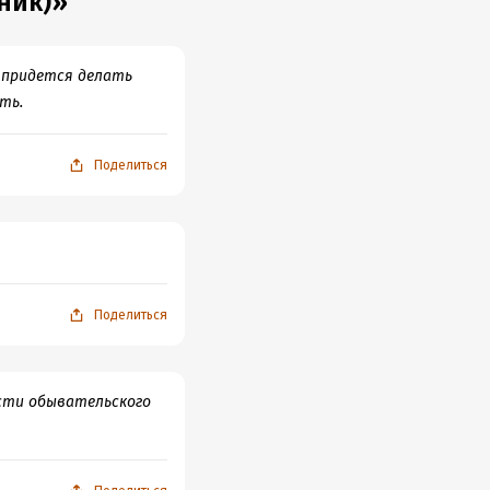
ник)»
е придется делать
ть.
Поделиться
Поделиться
ости обывательского