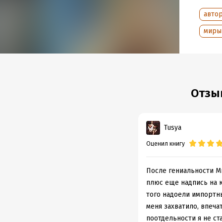
авто
Подр
миры
Объем
Год из
Дата п
Отзы
Tusya
Оценил книгу
После гениальности Ми
плюс еще надпись на к
того надоели импортные 
меня захватило, впеча
поотдельности я не ста