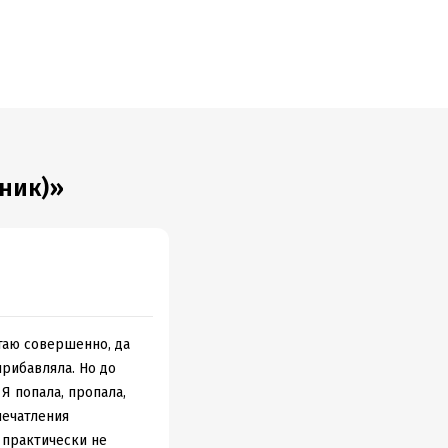
ник)»
итаю совершенно, да
рибавляла. Но до
. Я попала, пропала,
печатления
т практически не