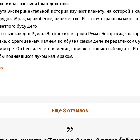
е мира счастья и благоденствия.
ута Экспериментальной Истории изучают планету, на которой в са
ядок. Мрак, мракобесие, невежество. И в этом страшном мире т
ветлого будущего.
естный как дон Румата Эсторский, из рода Румат Эсторских, благо
ка, с драгоценным камнем во лбу (на самом деле передатчиком), 
 мире. Он бессилен его изменит, он может только наблюдать. И 
ьбы поднявшихся духом над мраком.
героем происходит в тяжелое для него время. Он устал, он видит
ью
н ненавидит этот мир. Эмоции - не самое лучшее в работе разведч
инцип "Не убий!" нарушается. И с его нарушением рушится сама ли
одная, мрачная. И так не хочется делать вывод - зло не истребимо
b
Еще 8 отзывов