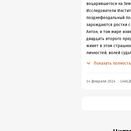
воцарившегося на Земл
Исследователи Инстит
позднефеодальный пор
зарождаются ростки с
Антон, в том мире изв
двадцать второго пред
живет в этом страшном
личностей, волей суд
Знакомство с главным 
Показать полност
своей деятельности, о
перерастает в Зло. Пр
Страшная книга, безисх
14 февраля 2024
LiveLi
исправим.