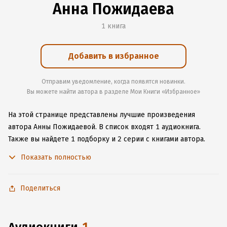
Анна Пожидаева
1 книга
Добавить в избранное
Отправим уведомление, когда появятся новинки.
Вы можете найти автора в разделе Мои Книги «Избранное»
На этой странице представлены лучшие произведения
автора Анны Пожидаевой.
В список входят 1 аудиокнига.
Также вы найдете 1 подборку и 2 серии с книгами автора.
Начните читать или слушать книги Анны Пожидаевой онлайн
Показать полностью
прямо на сайте, установите наше удобное приложение для
iOS или Android, чтобы не расставаться с любимыми
произведениями даже без подключения к интернету.
Поделиться