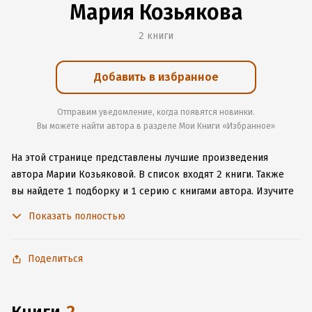
Мария Козьякова
2 книги
Добавить в избранное
Отправим уведомление, когда появятся новинки.
Вы можете найти автора в разделе Мои Книги «Избранное»
На этой странице представлены лучшие произведения
автора Марии Козьяковой.
В список входят 2 книги.
Также
вы найдете 1 подборку и 1 серию с книгами автора.
Изучите
более 2 отзыва о творчестве автора и начните читать или
Показать полностью
слушать книги Марии Козьяковой онлайн прямо на сайте,
установите наше удобное приложение для iOS или Android,
чтобы не расставаться с любимыми произведениями даже
Поделиться
без подключения к интернету.