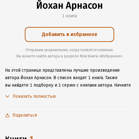
Йохан Арнасон
1 книга
Добавить в избранное
Отправим уведомление, когда появятся новинки.
Вы можете найти автора в разделе Мои Книги «Избранное»
На этой странице представлены лучшие произведения
автора Йохан Арнасон.
В список входят 1 книга.
Также
вы найдете 1 подборку и 1 серию с книгами автора.
Начните
читать или слушать книги Йохан Арнасон онлайн прямо
Показать полностью
на сайте, установите наше удобное приложение для iOS или
Android, чтобы не расставаться с любимыми произведениями
даже без подключения к интернету.
Поделиться