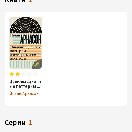
книги
1
Цивилизационн
ые паттерны и
исторические
Йохан Арнасон
процессы
Серии
1