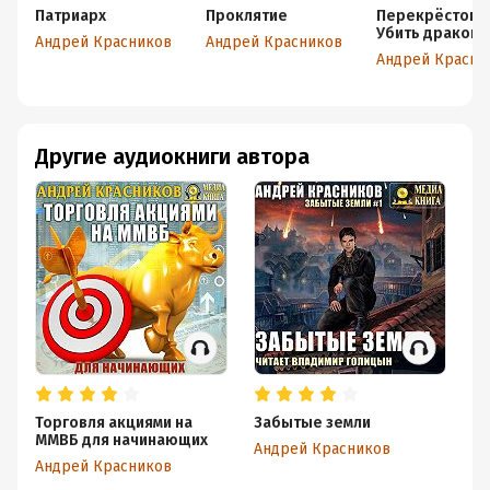
Патриарх
Проклятие
Перекрёсток.
Убить дракона
Андрей Красников
Андрей Красников
Другие аудиокниги автора
Торговля акциями на
Забытые земли
П
ММВБ для начинающих
Андрей Красников
Ан
Андрей Красников