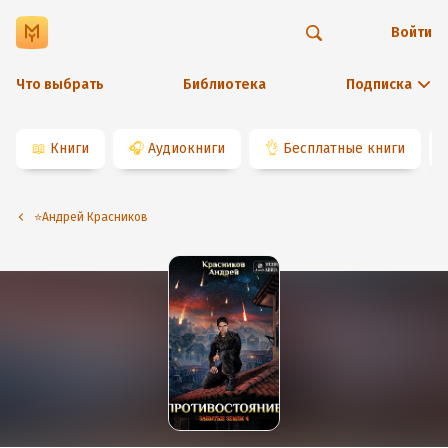
Войти
Что выбрать
Библиотека
Подписка
📖
Книги
🎧
Аудиокниги
👌
Бесплатные книги
⭐️Андрей Красников