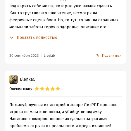
поджарить себе мозги, которые уже начали сдавать.
Как то грустновато шло чтение, несмотря на
фееричные сцены боев. Но, то тут, то там, на страницах
мелькали заботы героя о здоровье, описание его
болезненного вида, сумбур в мыслях и тому подобное...
Показать полностью
Эта часть получилась какая то заупокойная, "начали за
здравие, кончили за упокой", вот так и тут.
Наверное и сам автор, пришёл к выводу, что многовато
30 сентября 2023
LiveLib
Поделиться
набросал минора в этой части и решил в финале
открыть концовку, возвратив своего героя на сцену
отдохнувшим, могущественным и еще более опасным,
ElenkaC
но это не сыграло никакой роли. Впечатление от
Оценил книгу
прочитанного было уже испорчено.
А в целом, приключения Смертной тени в Забытых
Землях заслуживают твердой четверки и могут быть по
Пожалуй, лучшая из историй в жанре ЛитРПГ про соло-
достоинству оценены любителями ЛитРПГ.
игрока не мага и не воина, а убийцу-невидимку.
Написано с юмором, вполне актуально затрагивая
проблемы отрыва от реальности и вреда излишней