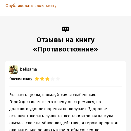
Объем:
Опубликовать свою книгу
438953
Год издания:
2018
Дата поступления:
7 января 2019
Время на чтение:
7
ч.
Отзывы на книгу
«Противостояние»
belisama
Оценил книгу
Эта часть цикла, пожалуй, самая слабенькая.
Герой достигает всего к чему он стремился, но
должного удовлетворения не получает. Здоровье
оставляет желать лучшего, все таки игровая капсула
оказала свое пагубное воздействие, и герою предстоит
окончательно оставить игру, чтобы совсем не