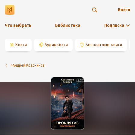
Войти
Что выбрать
Библиотека
Подписка
📖
Книги
🎧
Аудиокниги
👌
Бесплатные книги
⭐️Андрей Красников