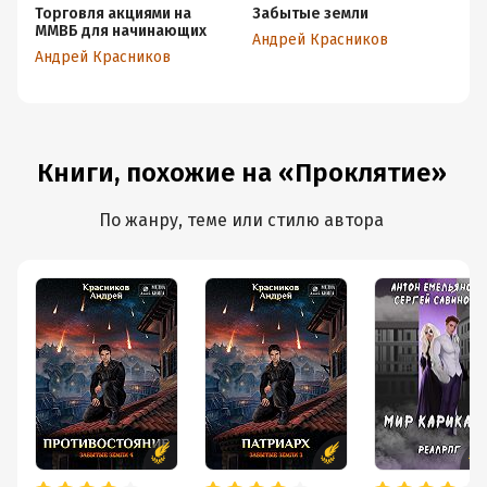
Торговля акциями на
Забытые земли
П
ММВБ для начинающих
Андрей Красников
Ан
Андрей Красников
Книги, похожие на «Проклятие»
По жанру, теме или стилю автора