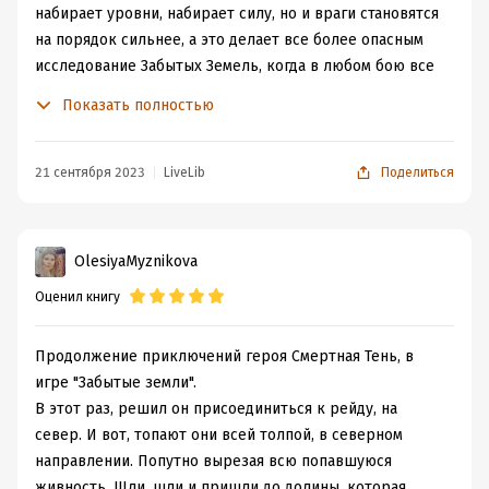
набирает уровни, набирает силу, но и враги становятся
на порядок сильнее, а это делает все более опасным
исследование Забытых Земель, когда в любом бою все
твои набранные уровни могут слететь в ноль...
Показать полностью
В этой части приключений было с лихвой, и только,
пожалуй, выбранный путь героя немного напрягал,
один против всех, но самого героя, это нисколько не
21 сентября 2023
LiveLib
Поделиться
беспокоило.
Чего не хватает мне в этой истории, так это именно
коммуникации героя с другими игроками. Нет, он
OlesiyaMyznikova
общается, но только по принципу купи-продай и не
Оценил книгу
более. Для него игра соло - это лучшее время
препровождение и получается театр одного актера.
Это, пожалуй, единственный минус книги, но читается с
Продолжение приключений героя Смертная Тень, в
интересом.
игре "Забытые земли".
Пошла бродить по Забытым Землям дальше :-)
В этот раз, решил он присоединиться к рейду, на
север. И вот, топают они всей толпой, в северном
направлении. Попутно вырезая всю попавшуюся
живность. Шли, шли и пришли до долины, которая