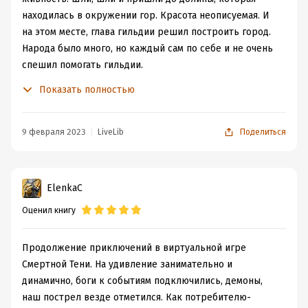
находилась в окружении гор. Красота неописуемая. И
на этом месте, глава гильдии решил построить город.
Народа было много, но каждый сам по себе и не очень
спешил помогать гильдии.
Тут ещё и замок, на горе обноружился. Надо же его
Показать полностью
исследовать, вдруг какие сокровища внутри. Чтобы
добраться до входа внутрь, надо сильно постараться.
Когда все уже плюнули на это дело, из-за частых
9 февраля 2023
LiveLib
Поделиться
смертей, Тень смог дойти до во входа. Но испытал такой
облом. Внутри пусто, нет сокровищ и монстров. Только
какая-то неподвижная женщина сидит на троне.
ElenkaC
Которая оказалось Ледяной богиней. В результате его
Оценил книгу
жадности, вместо плюшек, получил проклятие.
Ох, как же разозлился герой и стал ей мстить,
перетаскивая ее последователе к другому богу.
Продолжение приключений в виртуальной игре
Попутно иногда немного тупя с аукционом и совершая
Смертной Тени. На удивление занимательно и
странные поступки.
динамично, боги к событиям подключились, демоны,
МОЕ МНЕНИЕ:
Вторая книга мне тоже понравилась.
наш пострел везде отметился. Как потребителю-