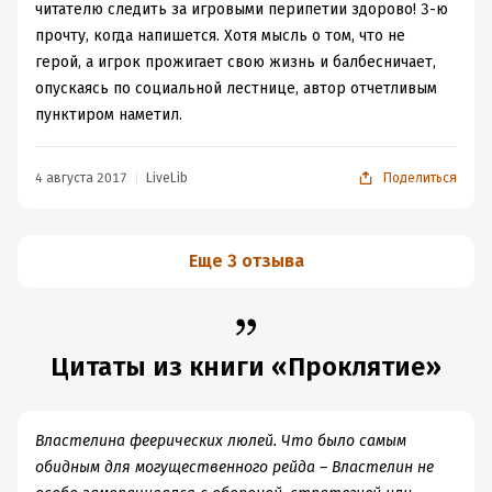
Интересно наблюдать за мытарства и героя. Как он
читателю следить за игровыми перипетии здорово! 3-ю
обрастает шмотками и даже, легендарным питомцем.
прочту, когда напишется. Хотя мысль о том, что не
Только после первого перерождения, по достижению
герой, а игрок прожигает свою жизнь и балбесничает,
100 уровня, класс ему достался не очень, как по мне.
опускаясь по социальной лестнице, автор отчетливым
И да, у Тени прослеживается уже явная зависимость от
пунктиром наметил.
игры. Хочется больше и больше. Посмотрим как будут
развиваться события дальше. Тем более закончилась
4 августа 2017
LiveLib
Поделиться
книга, на таком интригующем моменте.
Еще 3 отзыва
Цитаты из книги «Проклятие»
Властелина феерических люлей. Что было самым
обидным для могущественного рейда – Властелин не