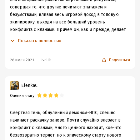
совершая то, что другие почитают эпатажем и
безумствами, вливая весь игровой доход в топовую
экипировку, выходя на все больший уровень
конфликта с кланами. Причем он, как и прежде, делает
ляпы, с его известностью к тому же становящиеся
Показать полностью
всеобщим предметом обсуждения, но то и дело удается
сделать вид "я не краб, это был хитрый план!" Игровой
форум вообще стал постоянной частью повествования,
28 июля 2021
LiveLib
Поделиться
добавляя натуральности истории - игрок и в игре в
игре, и вне игры мыслями в игре.
ElenkaC
Оценил книгу
Смертная Тень, обнуленный демоном-НПС, спешно
начинает раскачку заново. Почти случайно влезает в
конфликт с кланами, много ценного находит, кое-что
безвозвратно теряет, но к эпическому старту нового