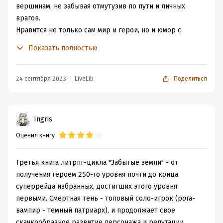
вершинам, не забывая отмутузив по пути и личных
врагов.
Нравится не только сам мир и герои, но и юмор с
которым написана книга, даже интересно читать
Показать полностью
выдержки с игрового форума, на котором частенько
зависает сам герой, не забывая его хорошенько
встряхнуть. Любители онлайн игр меня точно поймут
24 сентября 2023
LiveLib
Поделиться
:-).
Но не все так благополучно и безоблачно в жизни
заядлого игрока. Длительное нахождение в игровой
Ingris
капсуле и постоянное пребывание в виртуальном мире
Оценил книгу
оказывает свое пагубное дело.
То ли дальше будет...
Третья книга литрпг-цикла "Забытые земли" - от
получения героем 250-го уровня почти до конца
суперрейда избранных, достигших этого уровня
первыми. Смертная тень - топовый соло-игрок (р
о
га-
вампир - темный патриарх), и продолжает свое
скачкообразное развитие персонажа и репутации,