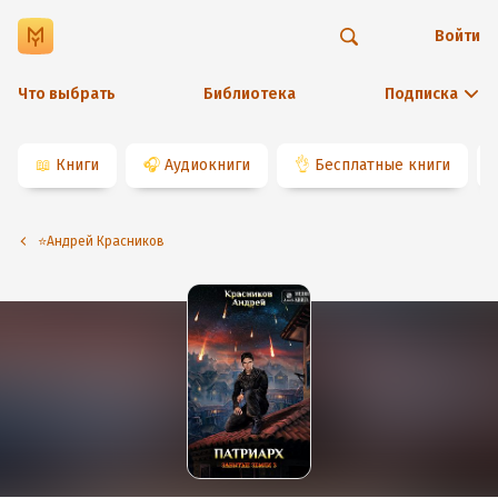
Войти
Что выбрать
Библиотека
Подписка
📖
Книги
🎧
Аудиокниги
👌
Бесплатные книги
⭐️Андрей Красников