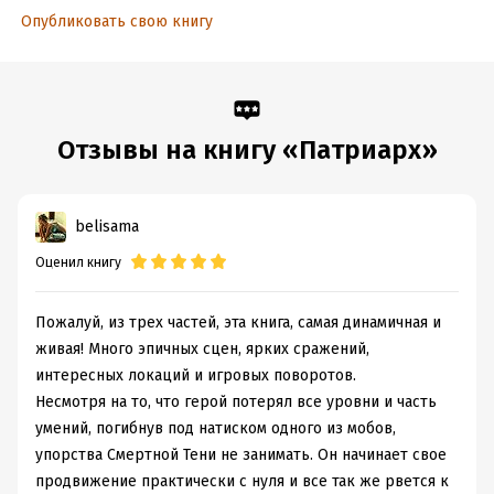
Объем:
Опубликовать свою книгу
462891
Год издания:
2018
Дата поступления:
25 декабря 2018
Время на чтение:
7
ч.
Отзывы на книгу «Патриарх»
belisama
Оценил книгу
Пожалуй, из трех частей, эта книга, самая динамичная и
живая! Много эпичных сцен, ярких сражений,
интересных локаций и игровых поворотов.
Несмотря на то, что герой потерял все уровни и часть
умений, погибнув под натиском одного из мобов,
упорства Смертной Тени не занимать. Он начинает свое
продвижение практически с нуля и все так же рвется к