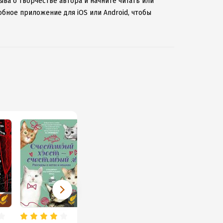
ыва о творчестве автора и начните читать или
обное приложение для iOS или Android, чтобы
ернету.