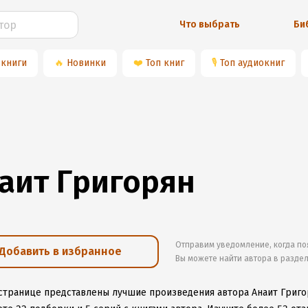
Что выбрать
Би
 книги
🔥
Новинки
❤️
Топ книг
🎙
Топ аудиокниг
аит Григорян
Отправим уведомление, когда по
Добавить в избранное
Вы можете найти автора в разде
 странице представлены лучшие произведения автора Анаит Григо