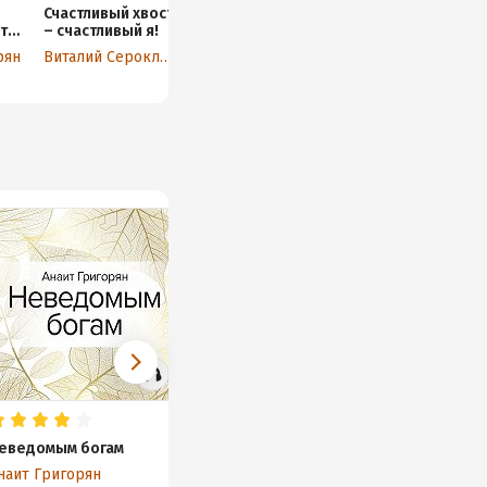
Счастливый хвост
Юбилейный
т
– счастливый я!
выпуск журнала
Октябрь
рян
Виталий Сероклинов
Денис Драгунский
еведомым богам
Смерть знает твое имя
Осьминог.
твое имя.
наит Григорян
Анаит Григорян