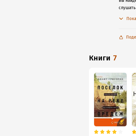
вы найде
слушать
не расс
Пока
Поде
книги
7