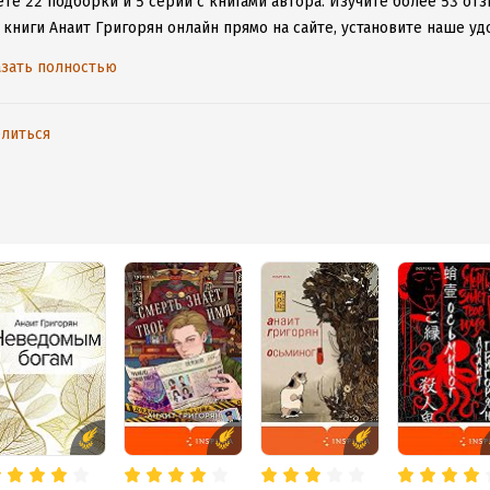
те 22 подборки и 5 серий с книгами автора.
Изучите более 53 отз
 книги Анаит Григорян онлайн прямо на сайте, установите наше уд
таваться с любимыми произведениями даже без подключения к инт
зать полностью
литься