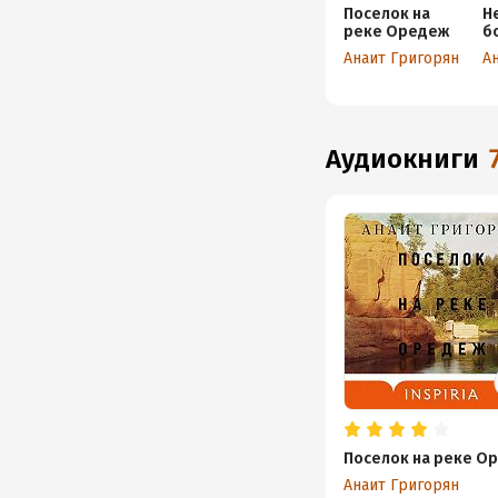
Поселок на
Н
реке Оредеж
б
Анаит Григорян
А
аудиокниги
Поселок на реке О
Анаит Григорян