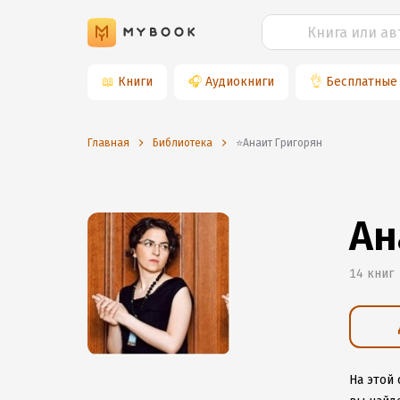
📖
Книги
🎧
Аудиокниги
👌
Бесплатные
Главная
Библиотека
⭐️Анаит Григорян
Ан
14 книг
На этой