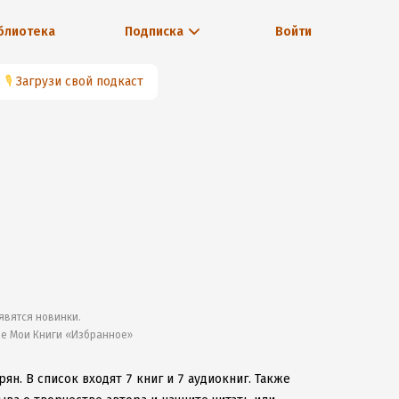
блиотека
Подписка
Войти
🎙
Загрузи свой подкаст
явятся новинки.
ле Мои Книги «Избранное»
рян.
В список входят 7 книг и 7 аудиокниг.
Также