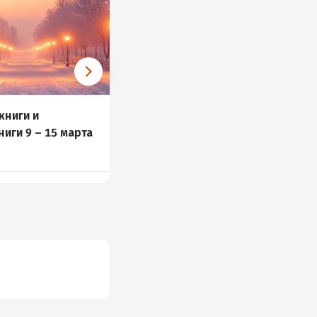
книги и
Весне дорогу
иги 9 – 15 марта
и
72 книги