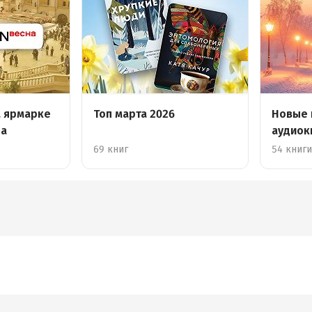
а ярмарке
Топ марта 2026
Новые 
на
аудиокн
69 книг
54 книг