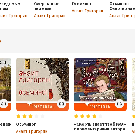
еведомым
Смерть знает
Осьминог
Осьминог.
огам
твое имя
Смерть знае
Анаит Григорян
твое имя.
наит Григорян
Анаит Григорян
Анаит Григо
Омнибус
7
редеж
Осьминог
«Смерть знает твоё имя»
Н
с комментариями автора
Анаит Григорян
А