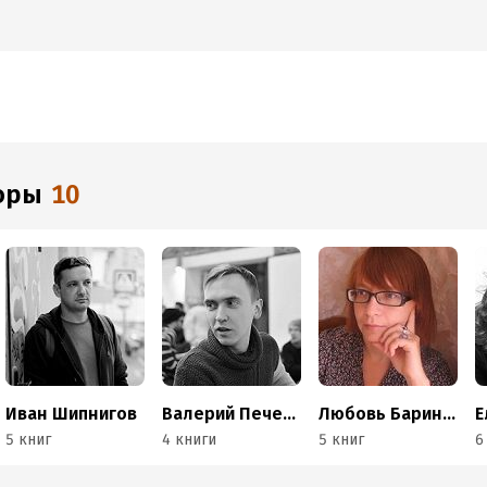
торы
10
Иван Шипнигов
Валерий Печейкин
Любовь Баринова
5 книг
4 книги
5 книг
6