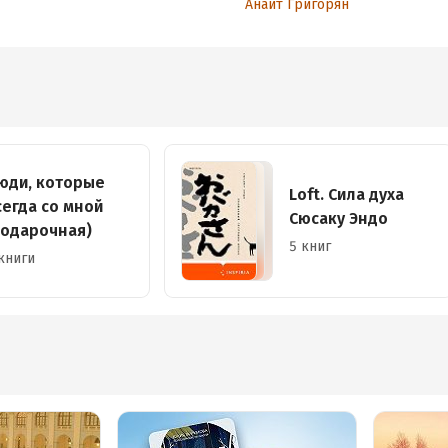
Анаит Григорян
юди, которые
Loft. Сила духа
сегда со мной
Сюсаку Эндо
подарочная)
5 книг
книги