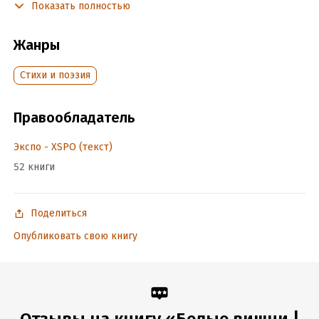
Показать полностью
отражают взгляды на них автора. Насколько это звучит
убедительно и интересно – судить уважаемым читателям.
Жанры
Подробная информация
Cтихи и поэзия
Объем:
153758
Год издания:
2023
Правообладатель
Дата поступления:
2 марта 2023
Экспо - XSPO (текст)
ISBN (EAN):
9798215121290
Время на чтение:
3
ч.
52 книги
Поделиться
Опубликовать свою книгу