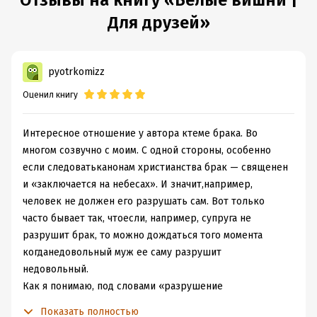
Отзывы на книгу «Белые вишни |
Для друзей»
pyotrkomizz
Оценил книгу
Интересное отношение у автора ктеме брака. Во
многом созвучно с моим. С одной стороны, особенно
если следоватьканонам христианства брак — священен
и «заключается на небесах». И значит,например,
человек не должен его разрушать сам. Вот только
часто бывает так, чтоесли, например, супруга не
разрушит брак, то можно дождаться того момента
когданедовольный муж ее саму разрушит
недовольный.
Как я понимаю, под словами «разрушение
супруги»недовольным мужем — это домашнее насилие.
Показать полностью