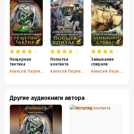
Пещерная
Попытка
Замыкание
Д
тактика
контакта
спирали
н
Алексей Переяславцев
Алексей Переяславцев
Алексей Переяславцев
Другие аудиокниги автора