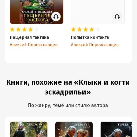
Пещерная тактика
Попытка контакта
Кл
эс
Алексей Переяславцев
Алексей Переяславцев
Ал
Книги, похожие на «Клыки и когти
эскадрильи»
По жанру, теме или стилю автора