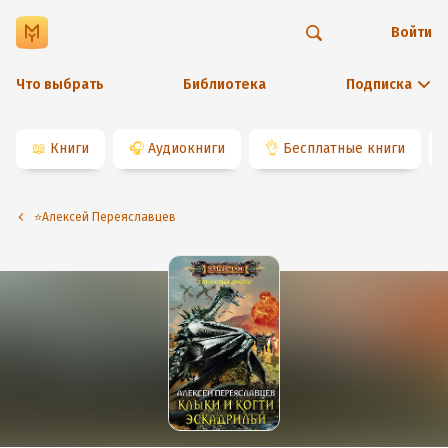
Войти
Что выбрать
Библиотека
Подписка
📖
Книги
🎧
Аудиокниги
👌
Бесплатные книги
⭐️Алексей Переяславцев