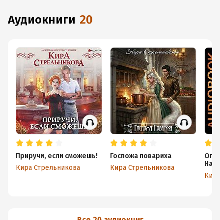
аудиокниги
20
Приручи, если сможешь!
Госпожа повариха
Опер
Наши
Кира Стрельникова
Кира Стрельникова
Кира
Все 20 аудиокниг