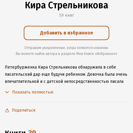
Кира Стрельникова
59 книг
Добавить в избранное
Отправим уведомление, когда появятся новинки.
Вы можете найти автора в разделе Мои Книги «Избранное»
Петербурженка Кира Стрельникова обнаружила в себе
писательский дар еще будучи ребенком. Девочка была очень
впечатлительной и с детской непосредственностью писала
истории о животных. Настоящая любовь к литературе у Киры
Показать полностью
появилась в подростковом возрасте —причиной того стала
трилогия «Властелин колец». После школы девушка
поступила на филологический факультет. Примерно в это
Поделиться
время она зарегистрировалась на портале для начинающих
писателей, где начала публиковать свои работы. Киру
заметили несколько издательств, и хобби превратилось в