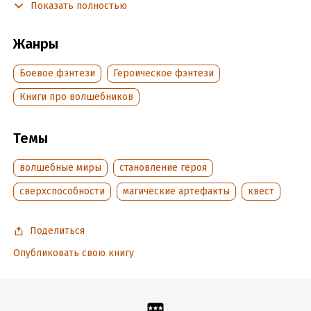
Показать полностью
Лавиани, Шерон и Тэо спешат по следу волшебника,
а вокруг пробуждается синее пламя, говорящее о том,
Жанры
что нынешняя эпоха подходит к концу.
Боевое фэнтези
Героическое фэнтези
Подробная информация
Книги про волшебников
Дата написания:
1 января 2015
Объем:
634555
Темы
Год издания:
2015
волшебные миры
становление героя
ISBN (EAN):
9785992221213
Время на чтение:
9
ч.
сверхспособности
магические артефакты
квест
Поделиться
Опубликовать свою книгу