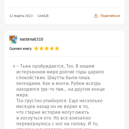
антагонистов было интересно следить.
Рассказ начинается на горном перевале, который герои
- троица Тэо, Шерон и Лавиани, а так же
12 марта 2023
LiveLib
Поделиться
присоединившийся к ним случайный? знакомый из
первой книги Мильвио - решают пересекать зимой.
Вот только неспокойно всё в мире, лёд тронулся, силы
nastena0310
возмущаются, из небытия и сказок выходят чудовища.
Оценил книгу
Так что практически с первых страниц героям
приходится бежать, спасая свои жизни. Весной они
путешествуют уже по равнине восточных королевств,
– Тьма пробуждается, Тэо. В нашем
в том числе с цирковым поездом, принимая участие в
истерзанном мире долгие годы царило
спокойствие. Шаутты были лишь
выступлениях. Путь их лежит к Туманному лесу, в
легендами. Как и мэлги. Рубеж всегда
котором когда-то обитали эйвы, создания асторэ.
находился где-то там… на другом конце
Наименования, объясненные в первой книге,
мира.
вспоминались со скрипом.
Тэо грустно улыбнулся. Еще несколько
месяцев назад он не верил в то,
что старые истории могут ожить
и коснуться его. Но все внезапно
перевернулось с ног на голову. И то,