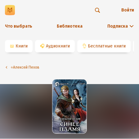
Войти
Что выбрать
Библиотека
Подписка
📖
Книги
🎧
Аудиокниги
👌
Бесплатные книги
⭐️Алексей Пехов