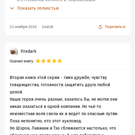
что раньше казалось замшелыми
легендами, теперь оживало на глазах.
Показать полностью
Наверное, когда я разгружала свои читательские
23 ноября 2020
LiveLib
Поделиться
планы
от огромного количества клубов и игр, в
которых раньше участвовала, я во многом делала это
ради циклов, потому что все равно отдельный кайф их
читать, если не залпом, то с минимальными
Firedark
перерывами, пока история еще жива в твоей голове со
Оценил книгу
всеми мельчайшими деталями, подробностями и
нюансами. Тут, конечно, есть свои подводные камни в
Вторая книга этой серии - гимн дружбе, чувству
виде незаконченных на данный момент циклов, но это,
товарищества, готовности защитить друга любой
как говорится, уже совсем другая история. Собственно
ценой.
данное лирическое отступление в самом начале
Наши герои очень разные, казалось бы, не могли они
рецензии было к тому, что какой же это кайф снова
никак оказаться в одной компании. Но чья-то
окунуться в понравившийся мир, встретиться с
неизвестная воля свела их и ведет по опасным путям.
полюбившимися героями и узнать продолжение их
Пока непонятно, кто этот кукловод.
приключений через совсем небольшой промежуток
Но Шэрон, Лавиани и Тэо сближаются настолько, что
времени после нашей последней встречи! Второй том