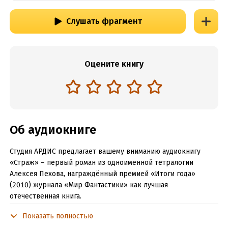
Слушать фрагмент
Оцените книгу
Об аудиокниге
Студия АРДИС предлагает вашему вниманию аудиокнигу
«Страж» – первый роман из одноименной тетралогии
Алексея Пехова, награждённый премией «Итоги года»
(2010) журнала «Мир Фантастики» как лучшая
отечественная книга.
Там, где со злом не могут справиться князья и клирики,
Показать полностью
инквизиторы и колдуны, – на помощь зовут воспитанников