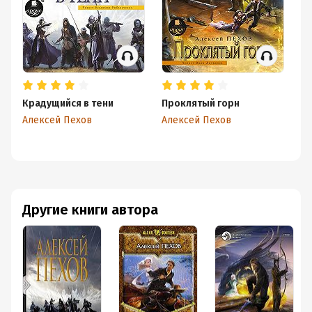
Крадущийся в тени
Проклятый горн
З
Алексей Пехов
Алексей Пехов
Ал
Другие книги автора