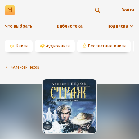
Войти
Что выбрать
Библиотека
Подписка
📖
Книги
🎧
Аудиокниги
👌
Бесплатные книги
⭐️Алексей Пехов