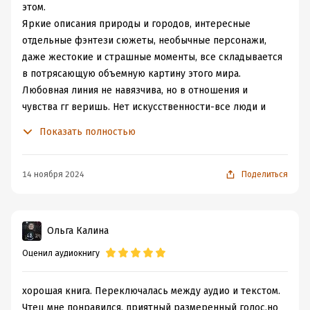
этом.
Яркие описания природы и городов, интересные
отдельные фэнтези сюжеты, необычные персонажи,
даже жестокие и страшные моменты, все складывается
в потрясающую объемную картину этого мира.
Любовная линия не навязчива, но в отношения и
чувства гг веришь. Нет искусственности-все люди и
нелюди встречающиеся в книге «живые», со своими
Показать полностью
пороками, ошибками, заблуждениями и мечтами.
Небольшие истории, стекаются в масштабную Историю
и заканчиваются невероятным по силе и эффекту
14 ноября 2024
Поделиться
финалом.
К сожалению я не смогу подобрать слов, чтобы описать
свои эмоции от прочтения. Это восторг и грусть и
Ольга Калина
слезы и понимание, что через некоторое время я
Оценил аудиокнигу
возьму эту книгу в руки опять. Для меня 100 из 10
балов! Однозначно читать!
хорошая книга. Переключалась между аудио и текстом.
Чтец мне понравился, приятный размеренный голос,но