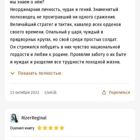
личность, чье счастье составила воинская служба;
мы знаем о нём?
ратный муж, отличавшийся благородством,
Неординарная личность, чудак и гений. Знаменитый
непритязательностью, умевший любить и
полководец не проигравший ни одного сражения.
заслуживший право быть обожаемым лидером.
Величайший стратег и тактик, кавалер всех орденов
Александр Васильевич Суворов всегда действовал
своего времени. Опальный у царя, чуждый в
согласно своему жизненному принципу – «торопиться
придворных кругах, но свой среди простых солдат.
делать добро!».
Он стремился побудить в них чувство национальной
Кроме принадлежащих перу полководца произведений
гордости и любви к родине. Проявляя заботу о их быте
(«Автобиография», «Наука побеждать» и писем к
и нуждах и разделяя все трудности походной жизни,
дочери), в сборнике представлены воспоминания
завоевал доверие и любовь армии.
Показать полностью
современников о встречах с Суворовым, описания его
Мы знаем о его трактате "Наука побеждать", а меткие
жизни и даже стихотворения, посвященные ему
выражения стали крылатыми.
Гавриилом Романовичем Державиным.
13 октября 2022
LiveLib
Поделиться
Теория без практики мертва, практика
Часть I. Александр Васильевич Суворов
без теории слепа.
«Наука побеждать»
- это стратегия и тактика,
Стреляй редко, да метко, штыком коли
изложенные легким, четким просторечным языком,
RizerReginal
крепко.
доступным любому русскому человеку, ведь трактат
Оценил книгу
адресован не только офицерам, но и солдатам. Это не
Пуля- дура, штык-молодец!
просто памятник военной мысли, это искреннее