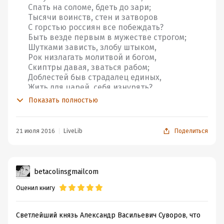
Спать на соломе, бдеть до зари;
Тысячи воинств, стен и затворов
С горстью россиян все побеждать?
Быть везде первым в мужестве строгом;
Шутками зависть, злобу штыком,
Рок низлагать молитвой и богом,
Скиптры давая, зваться рабом;
Доблестей быв страдалец единых,
Жить для царей, себя изнурять?..
(Г.Р. Державин «Снегирь», ода на смерть
Показать полностью
Суворова)
От этой книги было невозможно оторваться.
21 июля 2016
LiveLib
Поделиться
Небольшой сборник посвящен личности великого
русского полководца Александра Васильевича
Суворова-Рымникского, князя Италийского. Перед
betacolinsgmailcom
читателем предстает неординарный человек, отдавший
Оценил книгу
54 из 69 прожитых им лет на служение Отечеству, всей
душой преданный русскому народу, переживший
множество войн и опалу на закате жизни. Он -
Светлейший князь Александр Васильевич Суворов, что