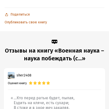
и другие книги серии «Великие идеи», книга будет просто
незаменима в библиотеке студентов, а также для желающих
познакомиться с ключевыми произведениями и идеями
Поделиться
мировой философии и культуры.
Опубликовать свою книгу
В формате a4.pdf сохранен издательский макет.
Отзывы на книгу «Военная наука –
Подробная информация
наука побеждать (с...»
Дата написания:
1 января 2015
Объем:
176870
Год издания:
2020
sher2408
ISBN (EAN):
9785699758456
Оценил книгу
Время на чтение:
3
ч.
…Кто перед ратью будет, пылая,
Ездить на кляче, есть сухари;
В стуже и в зное меч закаляя,