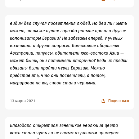
участникам боксёрские перчатки, и пусть они наконец
изложат свои теории в присутствии коллег. От
конференции будет не только чисто научная польза.
По её результатам можно будет написать и интересную
видим два случая посветления людей. Но два ли? Быть
научно-популярную книгу.
может, этим же путем гораздо раньше прошли другие
Конференция, конечно, не помешает, но на самом деле
колонизаторы Евразии? Не забегаем вперед. У ученых
я имею в виду вот что. Надо бы опросить ведущих
возникали и другие вопросы. Темнокожие аборигены
учёных (но не блогеров, не редакторов теленовостей и
Австралии, папуасы, обитатели юго-востока Азии —
не Грету Тунберг). Вопрос им задать такой:
насколько,
может быть, они потемнели вторично? Ведь их предки
по их мнению, убедительной является та или иная из
обязаны были пройти через Евразию. Можно
пары дюжин имеющихся гипотез?
Ясно, что в науке
представить, что они посветлели, а потом,
истина не достигается голосованием, но для меня,
мигрировав на юг, снова стали черными.
человека от науки далёкого, это кое-что прояснило бы.
Я бы достаточно точно узнал хотя бы, какие из гипотез
13 марта 2021
Поделиться
интересны, красивы, изящны, но при всём при том
маргинальны в научном сообществе
.
А.Б.Соколов прочитал огромное количество книг и
Благодаря открытиям генетиков эволюция цвета
статей и даже пообщался с некоторыми их авторами. В
кожи стала чуть ли не самым изученным примером
результате он рассказал мне кучу всего хорошего, но