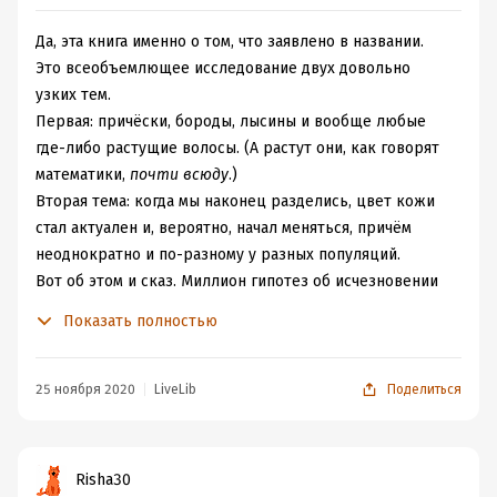
Да, эта книга именно о том, что заявлено в названии.
Это всеобъемлющее исследование двух довольно
узких тем.
Первая: причёски, бороды, лысины и вообще любые
где-либо растущие волосы. (А растут они, как говорят
математики,
почти всюду
.)
Вторая тема: когда мы наконец разделись, цвет кожи
стал актуален и, вероятно, начал меняться, причём
неоднократно и по-разному у разных популяций.
Вот об этом и сказ. Миллион гипотез об исчезновении
шерсти у наших предков, плюс ещё столько же об их
Показать полностью
(предков) перекрашивании.
Разумеется, я всё уже забыл, не смогу даже серьёзно
поспойлерить.
25 ноября 2020
LiveLib
Поделиться
Забыл, но не совсем. Если кто-нибудь употребит в моём
присутствии слова "акватическая" или "витаминная"
гипотеза, я немедленно кое-что вспомню. Ну и,
Risha30
конечно, если кто-то скажет, что европейские