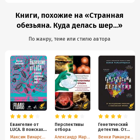
Книги, похожие на «Странная
обезьяна. Куда делась шер...»
По жанру, теме или стилю автора
Евангелие от
Перспективы
Генетический
LUCA. В поисках
отбора
детектив. От
родословной
исследования
Максим Винарский
Александр Марков
Венки Рамакришнан
животного мира
рибосомы к