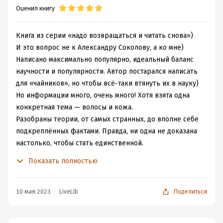
Оценил книгу
кроманьонцы были белыми, не поверю теперь.
Вспомню девочку, которая жевала смолу 5700 лет
назад. Она, похоже, была чернокожей. Неожиданно:
Книга из серии «надо возвращаться и читать снова»)
5700 лет назад, это не так уж давно. В эволюционном
И это вопрос не к Александру Соколову, а ко мне)
смысле вообще вчера.
Написано максимально популярно, идеальный баланс
Ещё автор привёл поразительный факт про
научности и популярности. Автор постарался написать
обморожение
пегих морских свинок
:
для «чайников», но чтобы всё-таки втянуть их в науку)
спойлерПо данным обширной военной статистики,
Но информации много, очень много! Хотя взята одна
чернокожие солдаты сильнее страдают от
конкретная тема — волосы и кожа.
обморожений, чем бледнолицые. Этого можно ожидать,
Разобраны теории, от самых странных, до вполне себе
конечно.
подкреплённых фактами. Правда, ни одна не доказана
Но вот что интересно: чёрные лабораторные мыши
настолько, чтобы стать единственной.
тоже страдают от обморожений сильнее белых.
Какие-то главы шли легче, какие-то сложнее.
Показать полностью
Но и это ещё не всё! Исследователи, разумеется, на
Когда дошли до генетики, у меня случился
этом не успокоились. Они взяли и обморозили пегих
окончательный «передоз», и я перестала улавливать
морских свинок. И что же? Участки чёрной кожи у них
суть. К концу книги пошли снова более привычные
10 мая 2023
LiveLib
Поделиться
тоже поражаются больше, чем участки кожи белой, а
вещи, и я очнулась)
это ведь на одной и той же свинке...
Перечитать хочется, когда немного отдохну. Надеюсь,