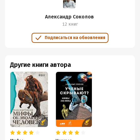
polymorphism. И на момент написания книги
молекулярные биологи
Александр Соколов
выявили 258 снипов, ассоциированных с
цветом волос
12 книг
Подписаться на обновления
Думаю, сегодня их ещё больше. И речь только о цвете
волос...
Интересно, генетики знают каждый снип "в лицо" или
всякий раз заглядывают в базу данных? Вот в чём
Другие книги автора
вопрос!
Ну и концентрация названий генов, снипов, белков и
ферментов -- у нас, неандертальцев и лабораторных
мышей, конечно, слишком высока для научно-
популярной книги.
Кстати, вот причина, по которой я не читаю детективов.
Это простая экономия энергии.
Разобраться, кто кого и зачем убил бывает примерно
так же сложно, как в учебнике молекулярной биологии.
Результат же несравним. Разгадывание детективных