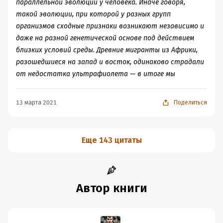
параллельной эволюции у человека. Иначе говоря,
общего понимания
относительной силы
описанных
такой эволюции, при которой у разных групп
идей почти не дал. А это важно. Думаю, у него самого
организмов сходные признаки возникают независимо и
есть некая шкала правдоподобия, но со мной он ею
даже на разной генетической основе под действием
поделиться не решился, ограничился лишь невнятными
близких условий среды. Древние мигранты из Африки,
разговорами про научный мейнстрим. Вот зря!
разошедшиеся на запад и восток, одинаково страдали
Ну либо я его не понял -- тогда это большой минус для
от недостатка ультрафиолета — в итоге мы
научно-популярной книги.
Остался непрояснённым вопрос, который всплывает
всякий раз как я читаю о генетике. Сами генетики,
13 марта 2021
Поделиться
видимо, знают наизусть, какое влияние на фенотип у
каждого из следующих
снипов
:
rs642742
Еще 143 цитаты
rs2228479
rs4073022
rs12821256
rs12913832
Автор книги
rs16891982
Если кто не в курсе, снип = SNP = single nucleotide