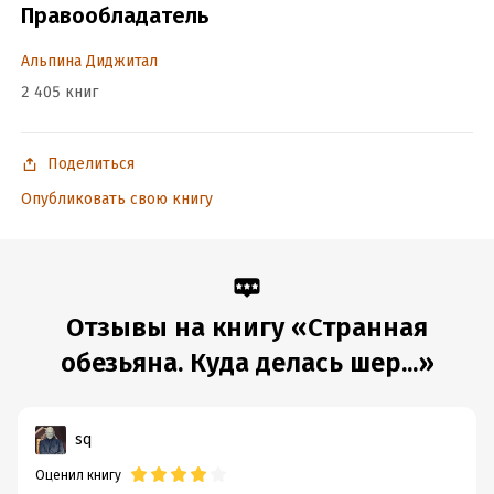
Год издания:
2020
Правообладатель
Дата поступления:
20 июня 2020
ISBN (EAN):
9785001393160
Альпина Диджитал
Время на чтение:
11
ч.
2 405 книг
Поделиться
Опубликовать свою книгу
Отзывы на книгу «Странная
обезьяна. Куда делась шер...»
sq
Оценил книгу