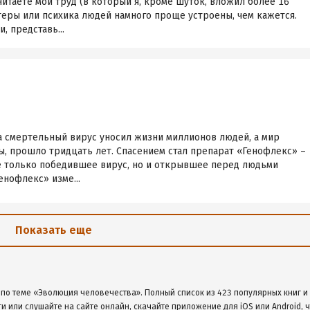
итаете мой труд (в который я, кроме шуток, вложил более 16
актеры или психика людей намного проще устроены, чем кажется.
, представь...
а смертельный вирус уносил жизни миллионов людей, а мир
ы, прошло тридцать лет. Спасением стал препарат «Генофлекс» –
е только победившее вирус, но и открывшее перед людьми
нофлекс» изме...
Показать еще
 по теме «Эволюция человечества». Полный список из 423 популярных книг и
ги или слушайте на сайте онлайн, скачайте приложение для iOS или Android, 