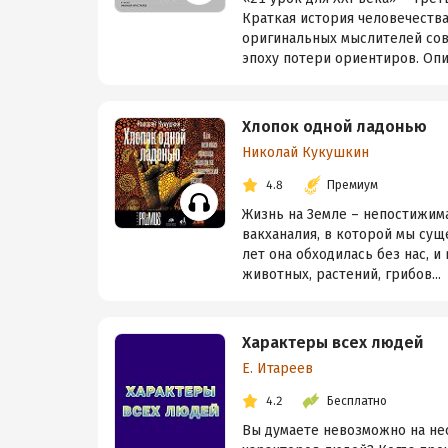
Краткая история человечества
оригинальных мыслителей сов
эпоху потери ориентиров. Опир
Хлопок одной ладонью
Николай Кукушкин
4.8
Премиум
Жизнь на Земле – непостижима
вакханалия, в которой мы сущ
лет она обходилась без нас, и
животных, растений, грибов...
Характеры всех людей
Е. Итареев
4.2
Бесплатно
Вы думаете невозможно на не