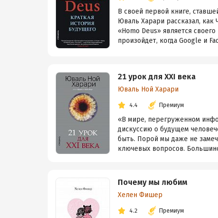
В своей первой книге, ставше
Юваль Харари рассказал, как 
«Homo Deus» является своего 
произойдет, когда Google и Fac
21 урок для XXI века
Юваль Ной Харари
4.4
Премиум
«В мире, перегруженном инфор
дискуссию о будущем человече
быть. Порой мы даже не замеча
ключевых вопросов. Большинс.
Почему мы любим
Хелен Фишер
4.2
Премиум