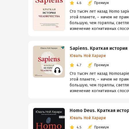
4.6
Премиум
Сто тысяч лет назад Homo sap
этой планете, – ничем не при
большую, чем гориллы, светля
изменение когнитивных способ
Sapiens. Краткая история
Юваль Ной Харари
4.7
Премиум
Сто тысяч лет назад Homosapi
этой планете, – ничем не при
большую, чем гориллы, светля
изменение когнитивных способ
Homo Deus. Краткая исто
Юваль Ной Харари
4.5
Премиум