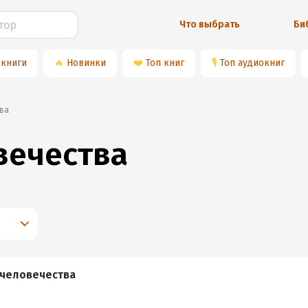
Что выбрать
Би
 книги
🔥
Новинки
❤️
Топ книг
🎙
Топ аудиокниг
тва
вечества
 человечества