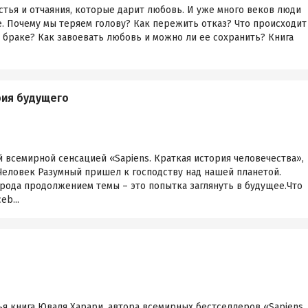
стья и отчаяния, которые дарит любовь. И уже много веков люди
ое. Почему мы теряем голову? Как пережить отказ? Что происходит
м браке? Как завоевать любовь и можно ли ее сохранить? Книга
рия будущего
й всемирной сенсацией «Sapiens. Краткая история человечества»,
Человек Разумный пришел к господству над нашей планетой.
рода продолжением темы – это попытка заглянуть в будущее.Что
eb...
тья книга Юваля Харари, автора всемирных бестселлеров «Sapiens.