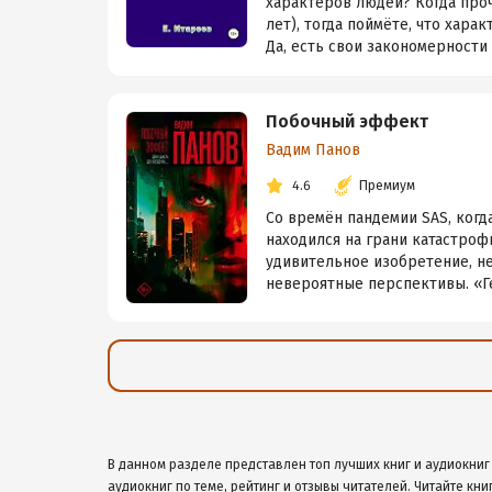
характеров людей? Когда проч
лет), тогда поймёте, что хар
Да, есть свои закономерности и
Побочный эффект
Вадим Панов
4.6
Премиум
Со времён пандемии SAS, когд
находился на грани катастроф
удивительное изобретение, н
невероятные перспективы. «Ге
В данном разделе представлен топ лучших книг и аудиокниг
аудиокниг по теме, рейтинг и отзывы читателей. Читайте кни