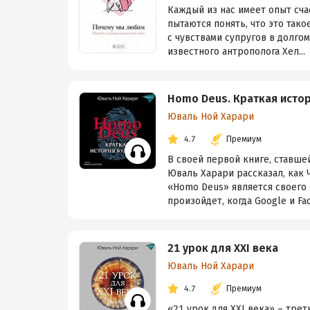
Каждый из нас имеет опыт сча
пытаются понять, что это так
с чувствами супругов в долго
известного антрополога Хел...
Homo Deus. Краткая исто
Юваль Ной Харари
4.7
Премиум
В своей первой книге, ставше
Юваль Харари рассказал, как 
«Homo Deus» является своего 
произойдет, когда Google и Fac
21 урок для XXI века
Юваль Ной Харари
4.7
Премиум
«21 урок для XXI века» – тре