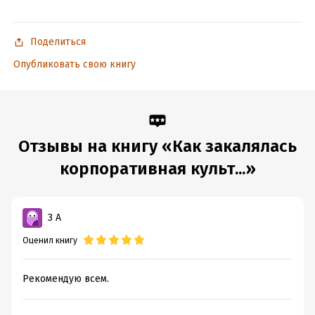
Дата написания:
1 января 2020
Объем:
255469
Год издания:
2021
Поделиться
Дата поступления:
10 февраля 2021
Опубликовать свою книгу
ISBN (EAN):
9785906084408
Время на чтение:
4
ч.
Отзывы на книгу «Как закалялась
корпоративная культ...»
З A
Оценил книгу
Рекомендую всем.