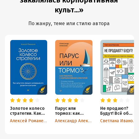
закалялась корпоративная
культ...»
По жанру, теме или стилю автора
Золотое колесо
Парус или
Не продают?
стратегии. Как
тормоз: как
Будут! Всё об
запустить
работать с
управлении
Алексей Романенко
Александр Алексеев
Светлана Иванова
процесс
корпоративной
отделом продаж
непрерывного
культурой
развития
компании