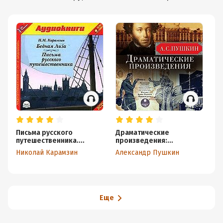
Письма русского
Драматические
С
путешественника.
произведения:
Ал
Бедная Лиза
Маленькие трагедии.
Николай Карамзин
Александр Пушкин
Русалка. Борис Годунов.
Пиковая дама
Еще