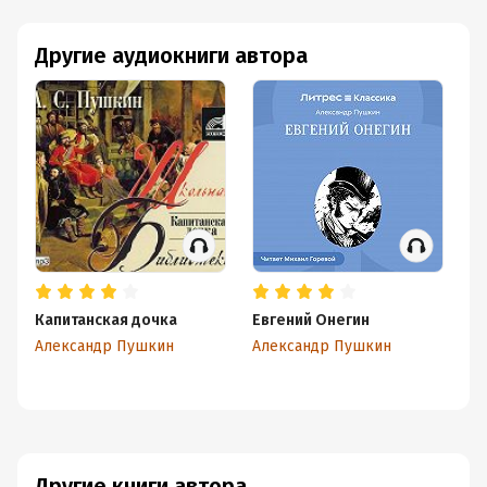
Другие аудиокниги автора
Капитанская дочка
Евгений Онегин
Ев
Ау
Александр Пушкин
Александр Пушкин
Ал
Другие книги автора