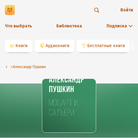
Войти
Что выбрать
Библиотека
Подписка
📖
Книги
🎧
Аудиокниги
👌
Бесплатные книги
⭐️Александр Пушкин