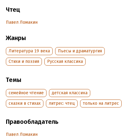
Чтец
Звучал орган в старинной церкви нашей,
Я слушал и заслушивался – слезы
Павел Ломакин
Невольные и сладкие текли.
Жанры
Отверг я рано праздные забавы…»
Литература 19 века
Пьесы и драматургия
Подробная информация
Cтихи и поэзия
Русская классика
Дата написания:
1 января 1830
Темы
Год издания:
2021
Дата поступления:
15 января 2021
семейное чтение
детская классика
сказки в стихах
литрес: чтец
только на литрес
Правообладатель
Павел Ломакин