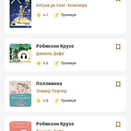
Антуан де Сент-Экзюпери
4.7
Премиум
Робинзон Крузо
Даниэль Дефо
4.6
Премиум
Поллианна
Элинор Портер
4.8
Премиум
Робинзон Крузо