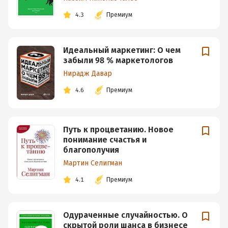
4.3
Премиум
Идеальный маркетинг: О чем
забыли 98 % маркетологов
Нирадж Давар
4.6
Премиум
Путь к процветанию. Новое
понимание счастья и
благополучия
Мартин Селигман
4.1
Премиум
Одураченные случайностью. О
скрытой роли шанса в бизнесе