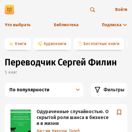
Войти
Что выбрать
Библиотека
Подписка
📖
Книги
🎧
Аудиокниги
👌
Бесплатные книги
Переводчик Сергей Филин
5
книг
По популярности
Фильтры
Одураченные случайностью. О
скрытой роли шанса в бизнесе
и в жизни
Нассим Николас Талеб