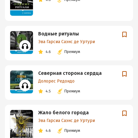
Водные ритуалы
Эва Гарсиа Саэнс де Уртури
4.6
Премиум
Северная сторона сердца
Долорес Редондо
4.5
Премиум
Жало белого города
Эва Гарсиа Саэнс де Уртури
4.6
Премиум