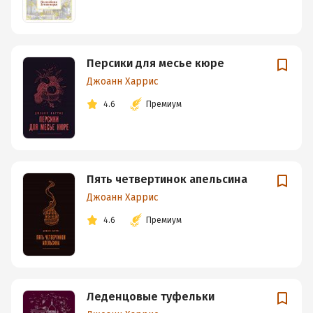
Персики для месье кюре
Джоанн Харрис
4.6
Премиум
Пять четвертинок апельсина
Джоанн Харрис
4.6
Премиум
Леденцовые туфельки