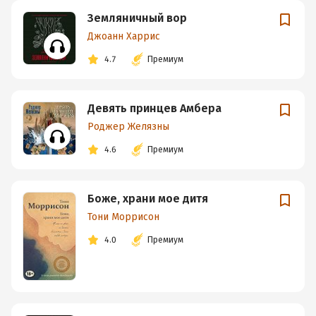
Земляничный вор
Джоанн Харрис
4.7
Премиум
Девять принцев Амбера
Роджер Желязны
4.6
Премиум
Боже, храни мое дитя
Тони Моррисон
4.0
Премиум