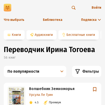
Войти
Что выбрать
Библиотека
Подписка
📖
Книги
🎧
Аудиокниги
👌
Бесплатные книги
Переводчик Ирина Тогоева
56
книг
По популярности
Фильтры
Волшебник Земноморья
Урсула Ле Гуин
4.5
Премиум