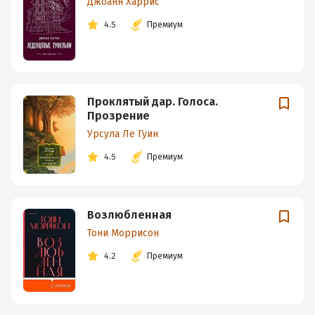
Джоанн Харрис
4.5
Премиум
Проклятый дар. Голоса.
Прозрение
Урсула Ле Гуин
4.5
Премиум
Возлюбленная
Тони Моррисон
4.2
Премиум