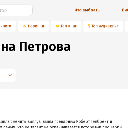
Что выбрать
Би
 книги
🔥
Новинки
❤️
Топ книг
🎙
Топ аудиокниг
на Петрова
шила сменить амплуа, взяла псевдоним Роберт Гэлбрейт и
м самым, что ее талант не ограничивается историями про Гарри