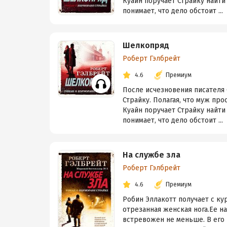
Куайн поручает Страйку найти
понимает, что дело обстоит ...
Шелкопряд
Роберт Гэлбрейт
4.6
Премиум
После исчезновения писателя
Страйку. Полагая, что муж про
Куайн поручает Страйку найти
понимает, что дело обстоит ...
На службе зла
Роберт Гэлбрейт
4.6
Премиум
Робин Эллакотт получает с к
отрезанная женская нога.Ее на
встревожен не меньше. В его