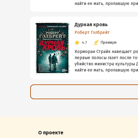
найти ее мать, пропавшую при 
Дурная кровь
Роберт Гэлбрейт
4.7
Премиум
Корморан Страйк навещает род
первые полосы газет после т
убийство министра культуры 
найти ее мать, пропавшую при 
О проекте