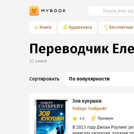
📖
Книги
🎧
Аудиокниги
👌
Бесплатные
Переводчик Еле
33
книги
Сортировать
По популярности
Зов кукушки
Роберт Гэлбрейт
4.5
Премиум
В 2013 году Джоан Роулинг ре
написала детектив, доказав те