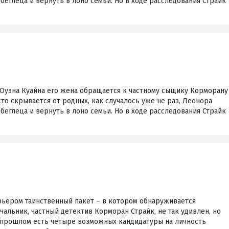
 беглеца и вернуть в лоно семьи. Но в ходе расследования Страйк
 Оуэна Куайна его жена обращается к частному сыщику Корморану
сто скрывается от родных, как случалось уже не раз, Леонора
 беглеца и вернуть в лоно семьи. Но в ходе расследования Страйк
урьером таинственный пакет – в котором обнаруживается
чальник, частный детектив Корморан Страйк, не так удивлен, но
 прошлом есть четыре возможных кандидатуры на личность