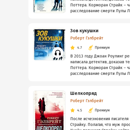
Поттера. Корморан Страйк – ч
расследование смерти Лулы Лэ
Зов кукушки
Роберт Гэлбрейт
4.7
Премиум
В 2013 году Джоан Роулинг ре
написала детектив, доказав те
Поттера. Корморан Страйк – ч
расследование смерти Лулы Лэ
Шелкопряд
Роберт Гэлбрейт
4.5
Премиум
После исчезновения писателя
Страйку. Полагая, что муж про