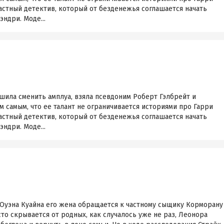
астный детектив, который от безденежья соглашается начать
ндри. Моде...
шила сменить амплуа, взяла псевдоним Роберт Гэлбрейт и
м самым, что ее талант не ограничивается историями про Гарри
астный детектив, который от безденежья соглашается начать
ндри. Моде...
 Оуэна Куайна его жена обращается к частному сыщику Корморану
сто скрывается от родных, как случалось уже не раз, Леонора