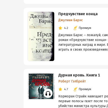
Предчувствие конца
Джулиан Барнс
4.2
Премиум
Джулиан Барнс – пожалуй, сам
роман «Предчувствие конца» 
литературных наград в мире. 
играть в своих произведениях 
Дурная кровь. Книга 1
Роберт Гэлбрейт
4.7
Премиум
Корморан Страйк навещает род
первые полосы газет после т
убийство министра культуры 