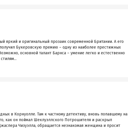
ый яркий и оригинальный прозаик современной Британии. А его
получил Букеровскую премию – одну из наиболее престижных
Возможно, основной талант Барнса – умение легко и естественно
стилям...
ных в Корнуолле. Там к частному детективу, вновь попавшему на
ого, как он поймал Шеклуэллского Потрошителя и раскрыл
Джаспера Чизуэлла, обращается незнакомая женщина и просит