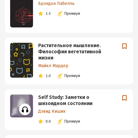
Брэндон Лабелль
1.5
Премиум
Растительное мышление.
Философия вегетативной
жизни
Майкл Мардер
1.0
Премиум
Self Study: Заметки о
шизоидном состоянии
Дэвид Кишик
0.0
Премиум