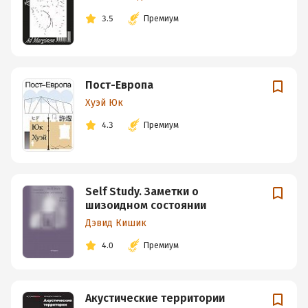
3.5
Премиум
Пост-Европа
Хуэй Юк
4.3
Премиум
Self Study. Заметки о
шизоидном состоянии
Дэвид Кишик
4.0
Премиум
Акустические территории