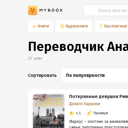
📖
Книги
🎧
Аудиокниги
👌
Бесплатные
Переводчик Ан
37
книг
Сортировать
По популярности
Потерянные девушки Рим
Донато Карризи
4.5
Премиум
Маркус – охотник за аномалия
самых запутанных преступлен