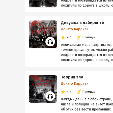
Андретти возвращается из нек
похитили по дороге в школу, о
Девушка в лабиринте
Донато Карризи
4.6
Премиум
Аномальная жара накрыла горо
темное время суток можно раб
Андретти возвращается из нек
похитили по дороге в школу, о
Теория зла
Донато Карризи
4.6
Премиум
Каждый день в любой стране, 
числе и полиция, не знает поч
об этих без вести пропавших.