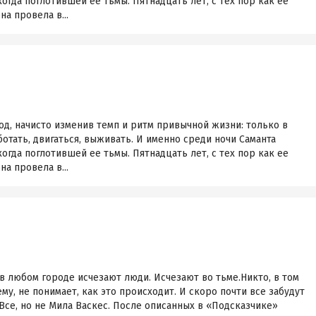
огда поглотившей ее тьмы. Пятнадцать лет, с тех пор как ее
на провела в...
д, начисто изменив темп и ритм привычной жизни: только в
отать, двигаться, выживать. И именно среди ночи Саманта
огда поглотившей ее тьмы. Пятнадцать лет, с тех пор как ее
на провела в...
в любом городе исчезают люди. Исчезают во тьме.Никто, в том
ему, не понимает, как это происходит. И скоро почти все забудут
 Все, но не Мила Васкес. После описанных в «Подсказчике»