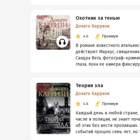
Охотник за тенью
Донато Карризи
4.6
Премиум
В романе известного итальянс
действуют Маркус, священник
Сандра Вега, фотограф-кримин
глаза, пока ее камера фиксиру
Теория зла
Донато Карризи
4.6
Премиум
Каждый день в любой стране, 
числе и полиция, не знает поч
об этих без вести пропавших.
событий прошло семь лет, но т