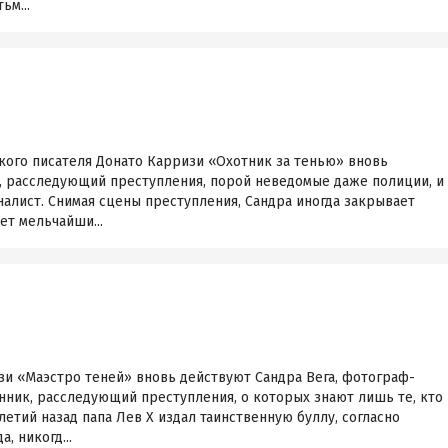
ьм...
кого писателя Донато Карризи «Охотник за тенью» вновь
, расследующий преступления, порой неведомые даже полиции, и
алист. Снимая сцены преступления, Сандра иногда закрывает
ет мельчайши...
зи «Маэстро теней» вновь действуют Сандра Вега, фотограф-
нник, расследующий преступления, о которых знают лишь те, кто
летий назад папа Лев X издал таинственную буллу, согласно
, никогд...