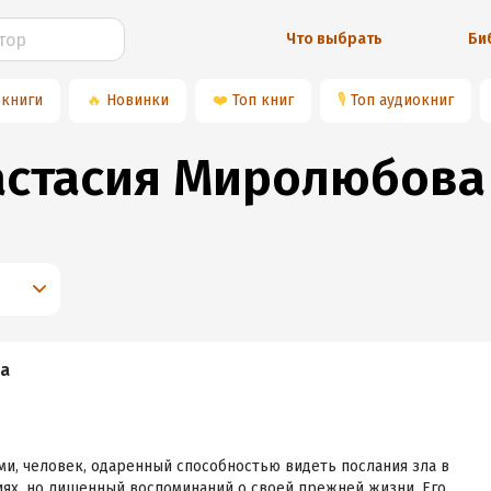
Что выбрать
Би
 книги
🔥
Новинки
❤️
Топ книг
🎙
Топ аудиокниг
астасия Миролюбова
а
ми, человек, одаренный способностью видеть послания зла в
иях, но лишенный воспоминаний о своей прежней жизни. Его