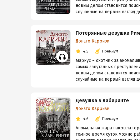
новым делом становится поиск
случайные на первый взгляд де
Потерянные девушки Рим
Донато Карризи
4.5
Премиум
Маркус – охотник за аномалия
самых запутанных преступлен
новым делом становится поиск
случайные на первый взгляд де
Девушка в лабиринте
Донато Карризи
4.6
Премиум
Аномальная жара накрыла горо
темное время суток можно раб