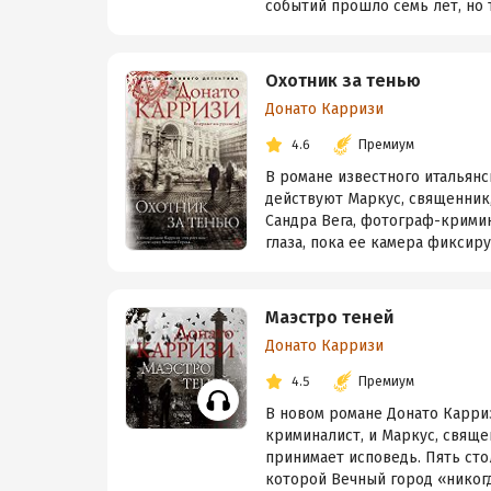
событий прошло семь лет, но т
Охотник за тенью
Донато Карризи
4.6
Премиум
В романе известного итальянс
действуют Маркус, священник
Сандра Вега, фотограф-кримин
глаза, пока ее камера фиксиру
Маэстро теней
Донато Карризи
4.5
Премиум
В новом романе Донато Карри
криминалист, и Маркус, свяще
принимает исповедь. Пять сто
которой Вечный город «никогда