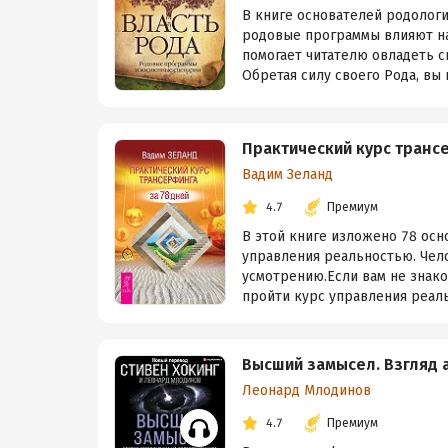
В книге основателей родолог
родовые программы влияют на
помогает читателю овладеть с
Обретая силу своего Рода, вы п
Практический курс транс
Вадим Зеланд
4.7
Премиум
В этой книге изложено 78 ос
управления реальностью. Чел
усмотрению.Если вам не знак
пройти курс управления реальн
Высший замысел. Взгляд 
Леонард Млодинов
4.7
Премиум