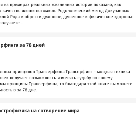
ии на примерах реальных жизненных историй показано, как
 качество жизни потомков. Родологический метод Докучаевых
илой Рода и обрести духовное, душевное и физическое здоровье.
олучаете ...
ерфинга за 78 дней
новных принципов Трансерфинга.Трансерфинг – мощная техника
овек получает возможность изменять судьбу по своему
омы принципы Трансерфинга, то благодаря этой книге вы можете
остью за 78 дне...
астрофизика на сотворение мира