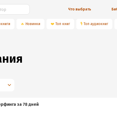
Что выбрать
Би
 книги
🔥
Новинки
❤️
Топ книг
🎙
Топ аудиокниг
ания
ерфинга за 78 дней