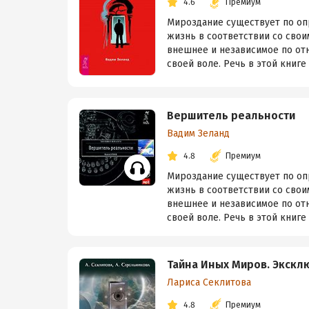
4.6
Премиум
Мироздание существует по оп
жизнь в соответствии со сво
внешнее и независимое по от
своей воле. Речь в этой книге п
Вершитель реальности
Вадим Зеланд
4.8
Премиум
Мироздание существует по оп
жизнь в соответствии со сво
внешнее и независимое по от
своей воле. Речь в этой книге п
Тайна Иных Миров. Экскл
Лариса Секлитова
4.8
Премиум