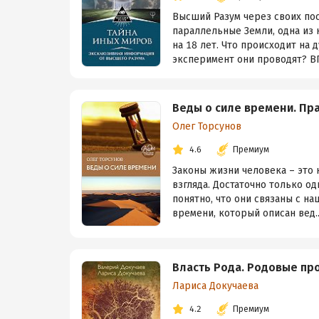
Высший Разум через своих по
параллельные Земли, одна из 
на 18 лет. Что происходит на
эксперимент они проводят? ВП
Веды о силе времени. Пр
Олег Торсунов
4.6
Премиум
Законы жизни человека – это 
взгляда. Достаточно только од
понятно, что они связаны с н
времени, который описан вед..
Власть Рода. Родовые п
Лариса Докучаева
4.2
Премиум