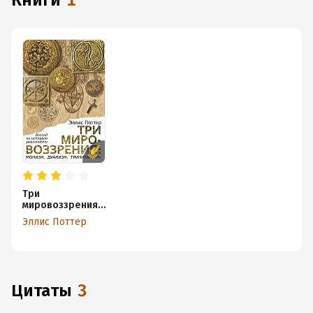
книги
1
Три
мировоззрения:
монизм, дуализм,
Эллис Поттер
тринитаризм.
Взгляд на
историю
реальности
Цитаты
3