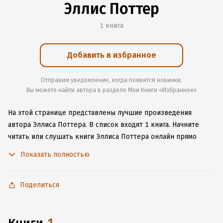
Эллис Поттер
1 книга
Добавить в избранное
Отправим уведомление, когда появятся новинки.
Вы можете найти автора в разделе Мои Книги «Избранное»
На этой странице представлены лучшие произведения
автора Эллиса Поттера.
В список входят 1 книга.
Начните
читать или слушать книги Эллиса Поттера онлайн прямо
на сайте, установите наше удобное приложение для iOS или
Показать полностью
Android, чтобы не расставаться с любимыми произведениями
даже без подключения к интернету.
Поделиться