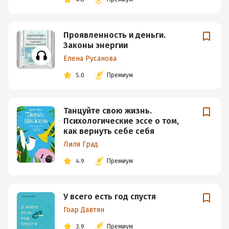
Проявленность и деньги.
Законы энергии
Елена Русанова
5.0
Премиум
Танцуйте свою жизнь.
Психологические эссе о том,
как вернуть себе себя
Лиля Град
4.9
Премиум
У всего есть год спустя
Гоар Давтян
3.9
Премиум