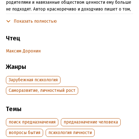
родителями и навязанные обществом ценности ему больше
не подходят. Автор красноречиво и доходчиво пишет о том,
что волнует людей после 30 лет, обнаруживших себя в
Показать полностью
кризисе, разочаровывающих отношениях или на работе,
которая лишает сил и не приносит удовлетворение.
Чтец
Подробная информация
Максим Доронин
Дата написания:
1 января 2018
Жанры
Год издания:
2025
Дата поступления:
1 июня 2025
Зарубежная психология
ISBN (EAN):
9785042214530
Саморазвитие, личностный рост
Переводчик:
Владимир Яворовский
Темы
поиск предназначения
предназначение человека
вопросы бытия
психология личности