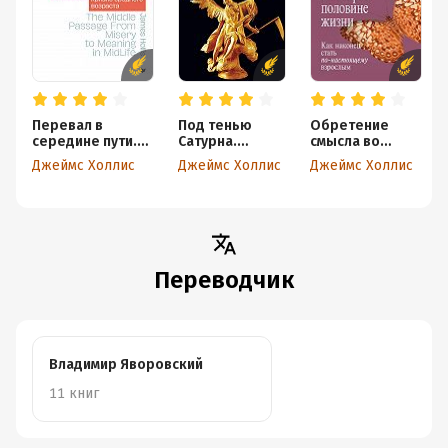
Перевал в
Под тенью
Обретение
середине пути.
Сатурна.
смысла во
Как преодолеть
Мужские
второй
Джеймс Холлис
Джеймс Холлис
Джеймс Холлис
кризис среднего
психические
половине
возраста
травмы и их
жизни. Как
исцеление
наконец стать
по-настоящему
взрослым
Переводчик
Владимир Яворовский
11 книг