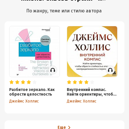
По жанру, теме или стилю автора
Разбитое зеркало. Как
Внутренний компас.
Со
обрести целостность
Найти ориентиры, чтобы
св
обрести стойкость в
Джеймс Холлис
Джеймс Холлис
Дж
эпоху неопределенности
и перемен
Еще