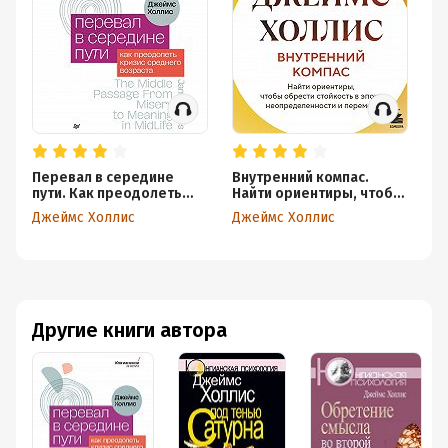
Перевал в середине
Внутренний компас.
Ра
пути. Как преодолеть
Найти ориентиры, чтобы
об
кризис среднего
обрести стойкость в
Джеймс Холлис
Джеймс Холлис
Дж
возраста
эпоху неопределенности
и перемен
Другие книги автора