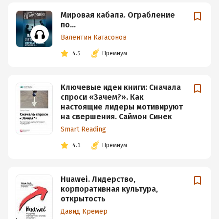
Мировая кабала. Ограбление
по…
Валентин Катасонов
4.5
Премиум
Ключевые идеи книги: Сначала
спроси «Зачем?». Как
настоящие лидеры мотивируют
на свершения. Саймон Синек
Smart Reading
4.1
Премиум
Huawei. Лидерство,
корпоративная культура,
открытость
Давид Кремер