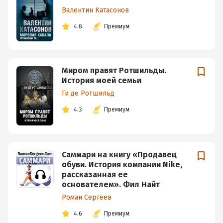
Валентин Катасонов
4.8
Премиум
Миром правят Ротшильды.
История моей семьи
Ги де Ротшильд
4.3
Премиум
Саммари на книгу «Продавец
обуви. История компании Nike,
рассказанная ее
основателем». Фил Найт
Роман Сергеев
4.6
Премиум