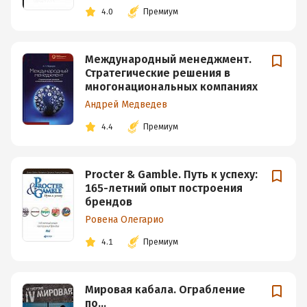
4.0
Премиум
Международный менеджмент.
Стратегические решения в
многонациональных компаниях
Андрей Медведев
4.4
Премиум
Procter & Gamble. Путь к успеху:
165-летний опыт построения
брендов
Ровена Олегарио
4.1
Премиум
Мировая кабала. Ограбление
по…