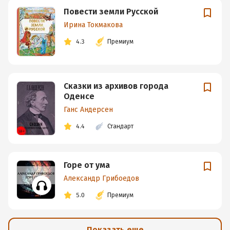
Повести земли Русской
Ирина Токмакова
4.3
Премиум
Сказки из архивов города
Оденсе
Ганс Андерсен
4.4
Стандарт
Горе от ума
Александр Грибоедов
5.0
Премиум
Показать еще